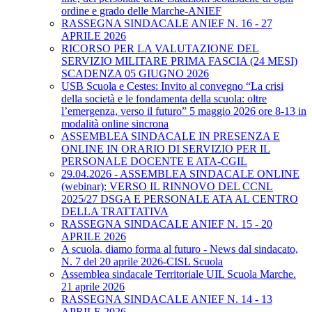
ordine e grado delle Marche-ANIEF
RASSEGNA SINDACALE ANIEF N. 16 - 27
APRILE 2026
RICORSO PER LA VALUTAZIONE DEL
SERVIZIO MILITARE PRIMA FASCIA (24 MESI)
SCADENZA 05 GIUGNO 2026
USB Scuola e Cestes: Invito al convegno “La crisi
della società e le fondamenta della scuola: oltre
l’emergenza, verso il futuro” 5 maggio 2026 ore 8-13 in
modalità online sincrona
ASSEMBLEA SINDACALE IN PRESENZA E
ONLINE IN ORARIO DI SERVIZIO PER IL
PERSONALE DOCENTE E ATA-CGIL
29.04.2026 - ASSEMBLEA SINDACALE ONLINE
(webinar): VERSO IL RINNOVO DEL CCNL
2025/27 DSGA E PERSONALE ATA AL CENTRO
DELLA TRATTATIVA
RASSEGNA SINDACALE ANIEF N. 15 - 20
APRILE 2026
A scuola, diamo forma al futuro - News dal sindacato,
N. 7 del 20 aprile 2026-CISL Scuola
Assemblea sindacale Territoriale UIL Scuola Marche.
21 aprile 2026
RASSEGNA SINDACALE ANIEF N. 14 - 13
APRILE 2026