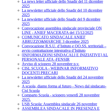
La news letter ufficiale dello Snadir del 11 dicembre
2025
La newsletter ufficiale dello Snadir del 10 dicembre
2025
La newsletter ufficiale dello Snadir del 9 dicembre
2025
Convocazione assemblea sindacale provinciale ON
LINE - ANIEF MACERATA del 15/12/2025
COMUNICATO SINDACALE ANIEF
ABRUZZO&MARCHE 3 dicembre 2025
Convocazione R.S.U. d’Istituto e OO.SS. territoriali –
avvio contrattazione integrativa d’Istituto
[INFORMAZIONI SINDACALI E INIZIATIVE] AL
PERSONALE ATA -FENSIR
Avviso di sciopero 28 novembre p.v.
CISL SCUOLA - WEBINAR INFORMATIVO
DOCENTI PRECARI
La newsletter ufficiale dello Snadir del 24 novembre
2025
A scuola, diamo forma al futuro - News dal sindacato-
Cisl Scuola
Comparto Scuola - sciopero venerdì 28 novembre
2025.
USB Scuola: Assemblea sindacale 26 novembre
ASSEMBLEA SINDACALE IN PRESENZA E