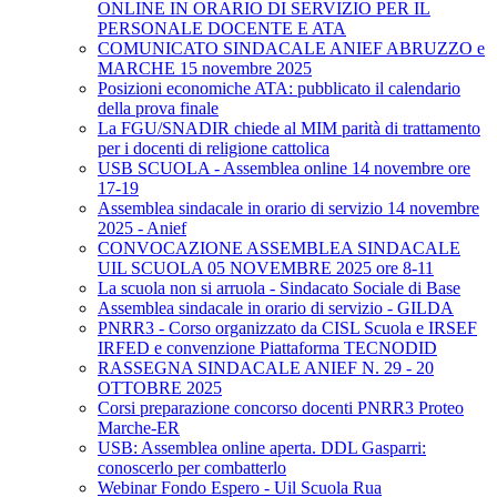
ONLINE IN ORARIO DI SERVIZIO PER IL
PERSONALE DOCENTE E ATA
COMUNICATO SINDACALE ANIEF ABRUZZO e
MARCHE 15 novembre 2025
Posizioni economiche ATA: pubblicato il calendario
della prova finale
La FGU/SNADIR chiede al MIM parità di trattamento
per i docenti di religione cattolica
USB SCUOLA - Assemblea online 14 novembre ore
17-19
Assemblea sindacale in orario di servizio 14 novembre
2025 - Anief
CONVOCAZIONE ASSEMBLEA SINDACALE
UIL SCUOLA 05 NOVEMBRE 2025 ore 8-11
La scuola non si arruola - Sindacato Sociale di Base
Assemblea sindacale in orario di servizio - GILDA
PNRR3 - Corso organizzato da CISL Scuola e IRSEF
IRFED e convenzione Piattaforma TECNODID
RASSEGNA SINDACALE ANIEF N. 29 - 20
OTTOBRE 2025
Corsi preparazione concorso docenti PNRR3 Proteo
Marche-ER
USB: Assemblea online aperta. DDL Gasparri:
conoscerlo per combatterlo
Webinar Fondo Espero - Uil Scuola Rua