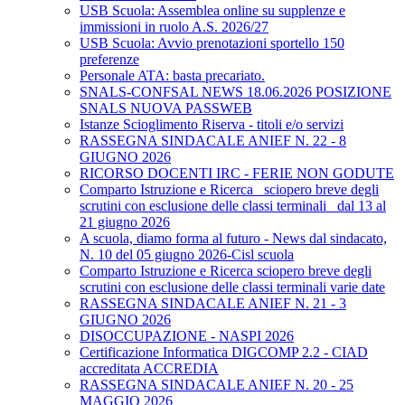
USB Scuola: Assemblea online su supplenze e
immissioni in ruolo A.S. 2026/27
USB Scuola: Avvio prenotazioni sportello 150
preferenze
Personale ATA: basta precariato.
SNALS-CONFSAL NEWS 18.06.2026 POSIZIONE
SNALS NUOVA PASSWEB
Istanze Scioglimento Riserva - titoli e/o servizi
RASSEGNA SINDACALE ANIEF N. 22 - 8
GIUGNO 2026
RICORSO DOCENTI IRC - FERIE NON GODUTE
Comparto Istruzione e Ricerca_ sciopero breve degli
scrutini con esclusione delle classi terminali_ dal 13 al
21 giugno 2026
A scuola, diamo forma al futuro - News dal sindacato,
N. 10 del 05 giugno 2026-Cisl scuola
Comparto Istruzione e Ricerca sciopero breve degli
scrutini con esclusione delle classi terminali varie date
RASSEGNA SINDACALE ANIEF N. 21 - 3
GIUGNO 2026
DISOCCUPAZIONE - NASPI 2026
Certificazione Informatica DIGCOMP 2.2 - CIAD
accreditata ACCREDIA
RASSEGNA SINDACALE ANIEF N. 20 - 25
MAGGIO 2026