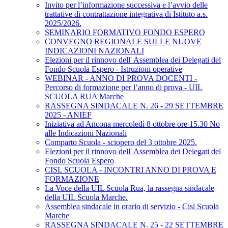
Invito per l’informazione successiva e l’avvio delle
trattative di contrattazione integrativa di Istituto a.s.
2025/2026.
SEMINARIO FORMATIVO FONDO ESPERO
CONVEGNO REGIONALE SULLE NUOVE
INDICAZIONI NAZIONALI
Elezioni per il rinnovo dell' Assemblea dei Delegati del
Fondo Scuola Espero - Istruzioni operative
WEBINAR - ANNO DI PROVA DOCENTI -
Percorso di formazione per l’anno di prova - UIL
SCUOLA RUA Marche
RASSEGNA SINDACALE N. 26 - 29 SETTEMBRE
2025 - ANIEF
Iniziativa ad Ancona mercoledì 8 ottobre ore 15.30 No
alle Indicazioni Nazionali
Comparto Scuola - sciopero del 3 ottobre 2025.
Elezioni per il rinnovo dell' Assemblea dei Delegati del
Fondo Scuola Espero
CISL SCUOLA - INCONTRI ANNO DI PROVA E
FORMAZIONE
La Voce della UIL Scuola Rua, la rassegna sindacale
della UIL Scuola Marche.
Assemblea sindacale in orario di servizio - Cisl Scuola
Marche
RASSEGNA SINDACALE N. 25 - 22 SETTEMBRE