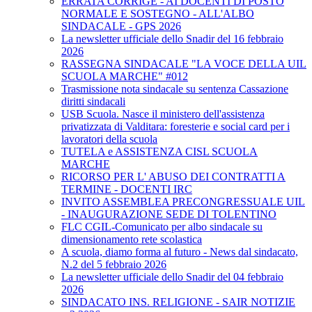
ERRATA CORRIGE - AI DOCENTI DI POSTO
NORMALE E SOSTEGNO - ALL'ALBO
SINDACALE - GPS 2026
La newsletter ufficiale dello Snadir del 16 febbraio
2026
RASSEGNA SINDACALE "LA VOCE DELLA UIL
SCUOLA MARCHE" #012
Trasmissione nota sindacale su sentenza Cassazione
diritti sindacali
USB Scuola. Nasce il ministero dell'assistenza
privatizzata di Valditara: foresterie e social card per i
lavoratori della scuola
TUTELA e ASSISTENZA CISL SCUOLA
MARCHE
RICORSO PER L' ABUSO DEI CONTRATTI A
TERMINE - DOCENTI IRC
INVITO ASSEMBLEA PRECONGRESSUALE UIL
- INAUGURAZIONE SEDE DI TOLENTINO
FLC CGIL-Comunicato per albo sindacale su
dimensionamento rete scolastica
A scuola, diamo forma al futuro - News dal sindacato,
N.2 del 5 febbraio 2026
La newsletter ufficiale dello Snadir del 04 febbraio
2026
SINDACATO INS. RELIGIONE - SAIR NOTIZIE