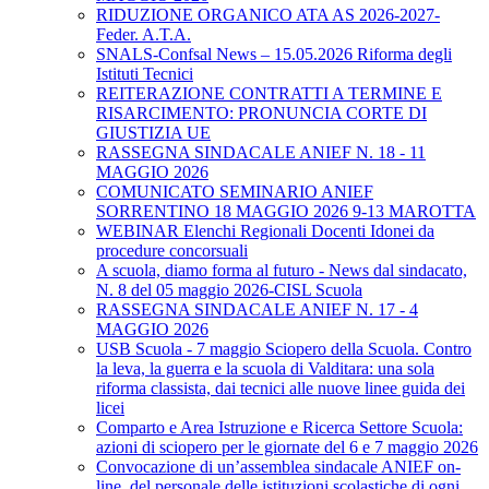
RIDUZIONE ORGANICO ATA AS 2026-2027-
Feder. A.T.A.
SNALS-Confsal News – 15.05.2026 Riforma degli
Istituti Tecnici
REITERAZIONE CONTRATTI A TERMINE E
RISARCIMENTO: PRONUNCIA CORTE DI
GIUSTIZIA UE
RASSEGNA SINDACALE ANIEF N. 18 - 11
MAGGIO 2026
COMUNICATO SEMINARIO ANIEF
SORRENTINO 18 MAGGIO 2026 9-13 MAROTTA
WEBINAR Elenchi Regionali Docenti Idonei da
procedure concorsuali
A scuola, diamo forma al futuro - News dal sindacato,
N. 8 del 05 maggio 2026-CISL Scuola
RASSEGNA SINDACALE ANIEF N. 17 - 4
MAGGIO 2026
USB Scuola - 7 maggio Sciopero della Scuola. Contro
la leva, la guerra e la scuola di Valditara: una sola
riforma classista, dai tecnici alle nuove linee guida dei
licei
Comparto e Area Istruzione e Ricerca Settore Scuola:
azioni di sciopero per le giornate del 6 e 7 maggio 2026
Convocazione di un’assemblea sindacale ANIEF on-
line, del personale delle istituzioni scolastiche di ogni