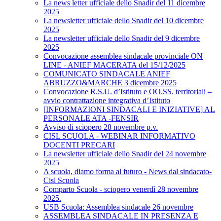
La news letter ufficiale dello Snadir del 11 dicembre
2025
La newsletter ufficiale dello Snadir del 10 dicembre
2025
La newsletter ufficiale dello Snadir del 9 dicembre
2025
Convocazione assemblea sindacale provinciale ON
LINE - ANIEF MACERATA del 15/12/2025
COMUNICATO SINDACALE ANIEF
ABRUZZO&MARCHE 3 dicembre 2025
Convocazione R.S.U. d’Istituto e OO.SS. territoriali –
avvio contrattazione integrativa d’Istituto
[INFORMAZIONI SINDACALI E INIZIATIVE] AL
PERSONALE ATA -FENSIR
Avviso di sciopero 28 novembre p.v.
CISL SCUOLA - WEBINAR INFORMATIVO
DOCENTI PRECARI
La newsletter ufficiale dello Snadir del 24 novembre
2025
A scuola, diamo forma al futuro - News dal sindacato-
Cisl Scuola
Comparto Scuola - sciopero venerdì 28 novembre
2025.
USB Scuola: Assemblea sindacale 26 novembre
ASSEMBLEA SINDACALE IN PRESENZA E