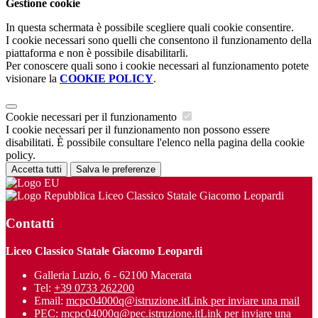
Gestione cookie
In questa schermata è possibile scegliere quali cookie consentire.
I cookie necessari sono quelli che consentono il funzionamento della
piattaforma e non è possibile disabilitarli.
Per conoscere quali sono i cookie necessari al funzionamento potete
visionare la
COOKIE POLICY
.
Cookie necessari per il funzionamento
I cookie necessari per il funzionamento non possono essere
disabilitati. È possibile consultare l'elenco nella pagina della cookie
policy.
Accetta tutti
Salva le preferenze
Liceo Classico Statale Giacomo Leopardi
Contatti
Liceo Classico Statale Giacomo Leopardi
Galleria Luzio, 6 - 62100 Macerata
Tel:
+39 0733 262200
Email:
mcpc04000q@istruzione.it
Link per inviare una mail
PEC:
mcpc04000q@pec.istruzione.it
Link per inviare una