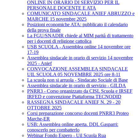
ONLINE IN ORARIO DI SERVIZIO PER IL
PERSONALE DOCENTE E ATA
COMUNICATO SINDACALE ANIEF ABRUZZO e
MARCHE 15 novembre 2025
Posizioni economiche ATA: pubblicato il calendario
della prova finale
La FGU/SNADIR chiede al MIM parità di trattamento
per i docenti di religione cattolica
USB SCUOLA - Assemblea online 14 novembre ore
17-19
Assemblea sindacale in orario di servizio 14 novembre
2025 - Anief
CONVOCAZIONE ASSEMBLEA SINDACALE
UIL SCUOLA 05 NOVEMBRE 2025 ore 8-11
La scuola non si arruola - Sindacato Sociale di Base
Assemblea sindacale in orario di servizio - GILDA
PNRR3 - Corso organizzato da CISL Scuola e IRSEF
IRFED e convenzione Piattaforma TECNODID
RASSEGNA SINDACALE ANIEF N. 29 - 20
OTTOBRE 2025
Corsi preparazione concorso docenti PNRR3 Proteo
Marche-ER
USB: Assemblea online aperta. DDL Gasparri:
conoscerlo per combatterlo
Webinar Fondo Espero - Uil Scuola Rua