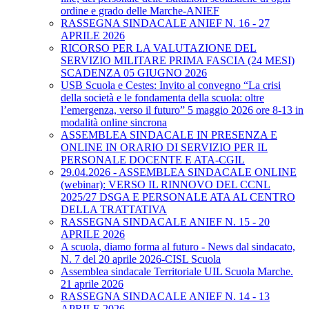
ordine e grado delle Marche-ANIEF
RASSEGNA SINDACALE ANIEF N. 16 - 27
APRILE 2026
RICORSO PER LA VALUTAZIONE DEL
SERVIZIO MILITARE PRIMA FASCIA (24 MESI)
SCADENZA 05 GIUGNO 2026
USB Scuola e Cestes: Invito al convegno “La crisi
della società e le fondamenta della scuola: oltre
l’emergenza, verso il futuro” 5 maggio 2026 ore 8-13 in
modalità online sincrona
ASSEMBLEA SINDACALE IN PRESENZA E
ONLINE IN ORARIO DI SERVIZIO PER IL
PERSONALE DOCENTE E ATA-CGIL
29.04.2026 - ASSEMBLEA SINDACALE ONLINE
(webinar): VERSO IL RINNOVO DEL CCNL
2025/27 DSGA E PERSONALE ATA AL CENTRO
DELLA TRATTATIVA
RASSEGNA SINDACALE ANIEF N. 15 - 20
APRILE 2026
A scuola, diamo forma al futuro - News dal sindacato,
N. 7 del 20 aprile 2026-CISL Scuola
Assemblea sindacale Territoriale UIL Scuola Marche.
21 aprile 2026
RASSEGNA SINDACALE ANIEF N. 14 - 13
APRILE 2026