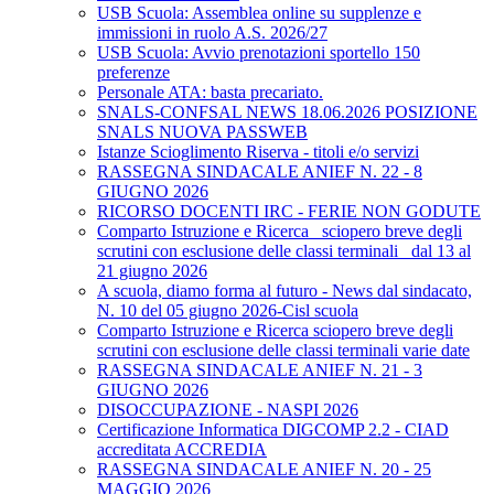
USB Scuola: Assemblea online su supplenze e
immissioni in ruolo A.S. 2026/27
USB Scuola: Avvio prenotazioni sportello 150
preferenze
Personale ATA: basta precariato.
SNALS-CONFSAL NEWS 18.06.2026 POSIZIONE
SNALS NUOVA PASSWEB
Istanze Scioglimento Riserva - titoli e/o servizi
RASSEGNA SINDACALE ANIEF N. 22 - 8
GIUGNO 2026
RICORSO DOCENTI IRC - FERIE NON GODUTE
Comparto Istruzione e Ricerca_ sciopero breve degli
scrutini con esclusione delle classi terminali_ dal 13 al
21 giugno 2026
A scuola, diamo forma al futuro - News dal sindacato,
N. 10 del 05 giugno 2026-Cisl scuola
Comparto Istruzione e Ricerca sciopero breve degli
scrutini con esclusione delle classi terminali varie date
RASSEGNA SINDACALE ANIEF N. 21 - 3
GIUGNO 2026
DISOCCUPAZIONE - NASPI 2026
Certificazione Informatica DIGCOMP 2.2 - CIAD
accreditata ACCREDIA
RASSEGNA SINDACALE ANIEF N. 20 - 25
MAGGIO 2026