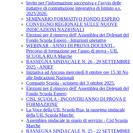
Invito per l’informazione successiva e l’avvio delle
trattative di contrattazione integrativa di Istituto a.s.
2025/2026.
SEMINARIO FORMATIVO FONDO ESPERO
CONVEGNO REGIONALE SULLE NUOVE
INDICAZIONI NAZIONALI
Elezioni per il rinnovo dell' Assemblea dei Delegati del
Fondo Scuola Espero - Istruzioni operative
WEBINAR - ANNO DI PROVA DOCENTI -
Percorso di formazione per l’anno di prova - UIL
SCUOLA RUA Marche
RASSEGNA SINDACALE N. 26 - 29 SETTEMBRE
2025 - ANIEF
Iniziativa ad Ancona mercoledì 8 ottobre ore 15.30 No
alle Indicazioni Nazionali
Comparto Scuola - sciopero del 3 ottobre 2025.
Elezioni per il rinnovo dell' Assemblea dei Delegati del
Fondo Scuola Espero
CISL SCUOLA - INCONTRI ANNO DI PROVA E
FORMAZIONE
La Voce della UIL Scuola Rua, la rassegna sindacale
della UIL Scuola Marche.
Assemblea sindacale in orario di servizio - Cisl Scuola
Marche
RASSEGNA SINDACALE N. 25 - 22 SETTEMBRE