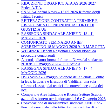
RIDUZIONE ORGANICO ATA AS 2026-2027-
Feder. A.T.A.
SNALS-Confsal News – 15.05.2026 Riforma degli
Istituti Tecnici
REITERAZIONE CONTRATTI A TERMINE E
RISARCIMENTO: PRONUNCIA CORTE DI
GIUSTIZIA UE
RASSEGNA SINDACALE ANIEF N. 18 - 11
MAGGIO 2026
COMUNICATO SEMINARIO ANIEF
SORRENTINO 18 MAGGIO 2026 9-13 MAROTTA
WEBINAR Elenchi Regionali Docenti Idonei da
procedure concorsuali
A scuola, diamo forma al futuro - News dal sindacato,
N. 8 del 05 maggio 2026-CISL Scuola
RASSEGNA SINDACALE ANIEF N. 17 - 4
MAGGIO 2026
USB Scuola - 7 maggio Sciopero della Scuola. Contro
la leva, la guerra e la scuola di Valditara: una sola
riforma classista, dai tecnici alle nuove linee guida dei
licei
Comparto e Area Istruzione e Ricerca Settore Scuola:
azioni di sciopero per le giornate del 6 e 7 maggio 2026
Convocazione di un’assemblea sindacale ANIEF on-
line, del personale delle istituzioni scolastiche di ogni