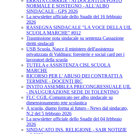
ERRATA CORRIGE - AI DOCENTI DI POSTO
NORMALE E SOSTEGNO - ALL'ALBO
SINDACALE - GPS 2026
La newsletter ufficiale dello Snadir del 16 febbraio
2026
RASSEGNA SINDACALE "LA VOCE DELLA UIL
SCUOLA MARCHE" #012
Trasmissione nota sindacale su sentenza Cassazione
diritti sindacali
USB Scuola. Nasce il ministero dell'assistenza
privatizzata di Valditara: foresterie e social card per i
lavoratori della scuola
TUTELA e ASSISTENZA CISL SCUOLA
MARCHE
RICORSO PER L' ABUSO DEI CONTRATTI A
TERMINE - DOCENTI IRC
INVITO ASSEMBLEA PRECONGRESSUALE UIL
- INAUGURAZIONE SEDE DI TOLENTINO
FLC CGIL-Comunicato per albo sindacale su
dimensionamento rete scolastica
A scuola, diamo forma al futuro - News dal sindacato,
N.2 del 5 febbraio 2026
La newsletter ufficiale dello Snadir del 04 febbraio
2026
SINDACATO INS. RELIGIONE - SAIR NOTIZIE