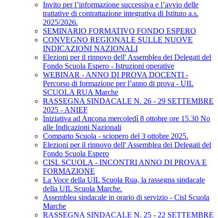
Invito per l’informazione successiva e l’avvio delle
trattative di contrattazione integrativa di Istituto a.s.
2025/2026.
SEMINARIO FORMATIVO FONDO ESPERO
CONVEGNO REGIONALE SULLE NUOVE
INDICAZIONI NAZIONALI
Elezioni per il rinnovo dell' Assemblea dei Delegati del
Fondo Scuola Espero - Istruzioni operative
WEBINAR - ANNO DI PROVA DOCENTI -
Percorso di formazione per l’anno di prova - UIL
SCUOLA RUA Marche
RASSEGNA SINDACALE N. 26 - 29 SETTEMBRE
2025 - ANIEF
Iniziativa ad Ancona mercoledì 8 ottobre ore 15.30 No
alle Indicazioni Nazionali
Comparto Scuola - sciopero del 3 ottobre 2025.
Elezioni per il rinnovo dell' Assemblea dei Delegati del
Fondo Scuola Espero
CISL SCUOLA - INCONTRI ANNO DI PROVA E
FORMAZIONE
La Voce della UIL Scuola Rua, la rassegna sindacale
della UIL Scuola Marche.
Assemblea sindacale in orario di servizio - Cisl Scuola
Marche
RASSEGNA SINDACALE N. 25 - 22 SETTEMBRE