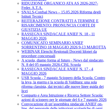
RIDUZIONE ORGANICO ATA AS 2026-2027-
Feder. A.T.A.
SNALS-Confsal News – 15.05.2026 Riforma degli
Istituti Tecnici
REITERAZIONE CONTRATTI A TERMINE E
RISARCIMENTO: PRONUNCIA CORTE DI
GIUSTIZIA UE
RASSEGNA SINDACALE ANIEF N. 18 - 11
MAGGIO 2026
COMUNICATO SEMINARIO ANIEF
SORRENTINO 18 MAGGIO 2026 9-13 MAROTTA
WEBINAR Elenchi Regionali Docenti Idonei da
procedure concorsuali
A scuola, diamo forma al futuro - News dal sindacato,
N. 8 del 05 maggio 2026-CISL Scuola
RASSEGNA SINDACALE ANIEF N. 17 - 4
MAGGIO 2026
USB Scuola - 7 maggio Sciopero della Scuola. Contro
la leva, la guerra e la scuola di Valditara: una sola
riforma classista, dai tecnici alle nuove linee guida dei
licei
Comparto e Area Istruzione e Ricerca Settore Scuola:
azioni di sciopero per le giornate del 6 e 7 maggio 2026
Convocazione di un’assemblea sindacale ANIEF on-
line, del personale delle istituzioni scolastiche di ogni