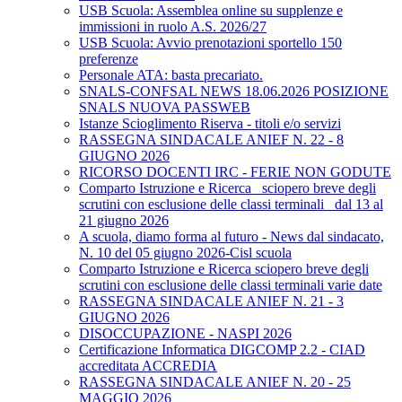
USB Scuola: Assemblea online su supplenze e
immissioni in ruolo A.S. 2026/27
USB Scuola: Avvio prenotazioni sportello 150
preferenze
Personale ATA: basta precariato.
SNALS-CONFSAL NEWS 18.06.2026 POSIZIONE
SNALS NUOVA PASSWEB
Istanze Scioglimento Riserva - titoli e/o servizi
RASSEGNA SINDACALE ANIEF N. 22 - 8
GIUGNO 2026
RICORSO DOCENTI IRC - FERIE NON GODUTE
Comparto Istruzione e Ricerca_ sciopero breve degli
scrutini con esclusione delle classi terminali_ dal 13 al
21 giugno 2026
A scuola, diamo forma al futuro - News dal sindacato,
N. 10 del 05 giugno 2026-Cisl scuola
Comparto Istruzione e Ricerca sciopero breve degli
scrutini con esclusione delle classi terminali varie date
RASSEGNA SINDACALE ANIEF N. 21 - 3
GIUGNO 2026
DISOCCUPAZIONE - NASPI 2026
Certificazione Informatica DIGCOMP 2.2 - CIAD
accreditata ACCREDIA
RASSEGNA SINDACALE ANIEF N. 20 - 25
MAGGIO 2026