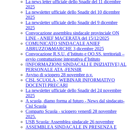
La news letter ufficiale dello Snadir del 11 dicembre
2025
La newsletter ufficiale dello Snadir del 10 dicembre
2025
La newsletter ufficiale dello Snadir del 9 dicembre
2025
Convocazione assemblea sindacale provinciale ON
LINE - ANIEF MACERATA del 15/12/2025
COMUNICATO SINDACALE ANIEF
ABRUZZO&MARCHE 3 dicembre 2025
Convocazione R.S.U. d’Istituto e OO.SS. territoriali –
avvio contrattazione integrativa d’Istituto
[INFORMAZIONI SINDACALI E INIZIATIVE] AL
PERSONALE ATA -FENSIR
Avviso di sciopero 28 novembre p.v.
CISL SCUOLA - WEBINAR INFORMATIVO
DOCENTI PRECARI
La newsletter ufficiale dello Snadir del 24 novembre
2025
A scuola, diamo forma al futuro - News dal sindacato-
Cisl Scuola
Comparto Scuola - sciopero venerdì 28 novembre
2025.
USB Scuola: Assemblea sindacale 26 novembre
ASSEMBLEA SINDACALE IN PRESENZA E