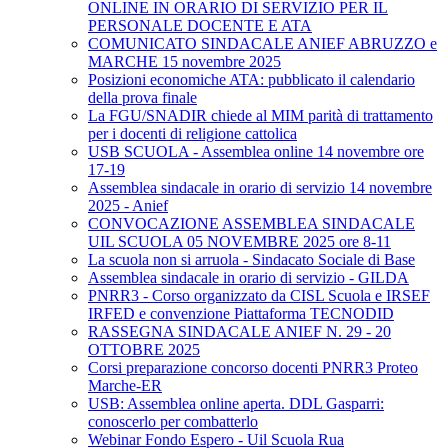
ONLINE IN ORARIO DI SERVIZIO PER IL
PERSONALE DOCENTE E ATA
COMUNICATO SINDACALE ANIEF ABRUZZO e
MARCHE 15 novembre 2025
Posizioni economiche ATA: pubblicato il calendario
della prova finale
La FGU/SNADIR chiede al MIM parità di trattamento
per i docenti di religione cattolica
USB SCUOLA - Assemblea online 14 novembre ore
17-19
Assemblea sindacale in orario di servizio 14 novembre
2025 - Anief
CONVOCAZIONE ASSEMBLEA SINDACALE
UIL SCUOLA 05 NOVEMBRE 2025 ore 8-11
La scuola non si arruola - Sindacato Sociale di Base
Assemblea sindacale in orario di servizio - GILDA
PNRR3 - Corso organizzato da CISL Scuola e IRSEF
IRFED e convenzione Piattaforma TECNODID
RASSEGNA SINDACALE ANIEF N. 29 - 20
OTTOBRE 2025
Corsi preparazione concorso docenti PNRR3 Proteo
Marche-ER
USB: Assemblea online aperta. DDL Gasparri:
conoscerlo per combatterlo
Webinar Fondo Espero - Uil Scuola Rua