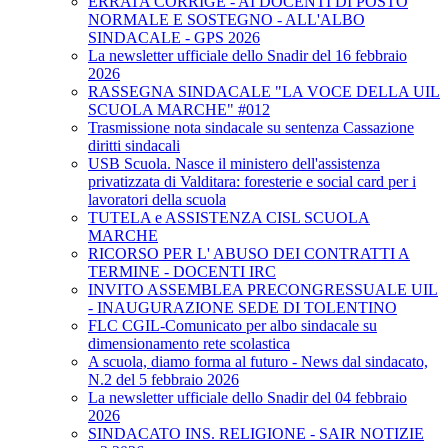
ERRATA CORRIGE - AI DOCENTI DI POSTO
NORMALE E SOSTEGNO - ALL'ALBO
SINDACALE - GPS 2026
La newsletter ufficiale dello Snadir del 16 febbraio
2026
RASSEGNA SINDACALE "LA VOCE DELLA UIL
SCUOLA MARCHE" #012
Trasmissione nota sindacale su sentenza Cassazione
diritti sindacali
USB Scuola. Nasce il ministero dell'assistenza
privatizzata di Valditara: foresterie e social card per i
lavoratori della scuola
TUTELA e ASSISTENZA CISL SCUOLA
MARCHE
RICORSO PER L' ABUSO DEI CONTRATTI A
TERMINE - DOCENTI IRC
INVITO ASSEMBLEA PRECONGRESSUALE UIL
- INAUGURAZIONE SEDE DI TOLENTINO
FLC CGIL-Comunicato per albo sindacale su
dimensionamento rete scolastica
A scuola, diamo forma al futuro - News dal sindacato,
N.2 del 5 febbraio 2026
La newsletter ufficiale dello Snadir del 04 febbraio
2026
SINDACATO INS. RELIGIONE - SAIR NOTIZIE