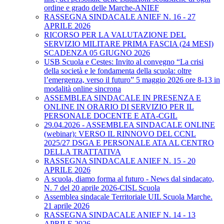
ordine e grado delle Marche-ANIEF
RASSEGNA SINDACALE ANIEF N. 16 - 27
APRILE 2026
RICORSO PER LA VALUTAZIONE DEL
SERVIZIO MILITARE PRIMA FASCIA (24 MESI)
SCADENZA 05 GIUGNO 2026
USB Scuola e Cestes: Invito al convegno “La crisi
della società e le fondamenta della scuola: oltre
l’emergenza, verso il futuro” 5 maggio 2026 ore 8-13 in
modalità online sincrona
ASSEMBLEA SINDACALE IN PRESENZA E
ONLINE IN ORARIO DI SERVIZIO PER IL
PERSONALE DOCENTE E ATA-CGIL
29.04.2026 - ASSEMBLEA SINDACALE ONLINE
(webinar): VERSO IL RINNOVO DEL CCNL
2025/27 DSGA E PERSONALE ATA AL CENTRO
DELLA TRATTATIVA
RASSEGNA SINDACALE ANIEF N. 15 - 20
APRILE 2026
A scuola, diamo forma al futuro - News dal sindacato,
N. 7 del 20 aprile 2026-CISL Scuola
Assemblea sindacale Territoriale UIL Scuola Marche.
21 aprile 2026
RASSEGNA SINDACALE ANIEF N. 14 - 13
APRILE 2026