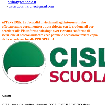
-
ordini@tecnodid.it
-
cislscuolamarche@gmail.com
ATTENZIONE: La Tecnodid invierà mail agli interessati, che
effettueranno versamento a quota ridotta, con le credenziali per
accedere alla Piattaforma solo dopo aver ricevuto conferma di
iscrizione al nostro Sindacato ecco perché è necessario inviare copia
della scheda anche alla CISL SCUOLA.
Allegati
CISL_modulo_ordine_docenti_2025_PNRR3 INVIO.docx