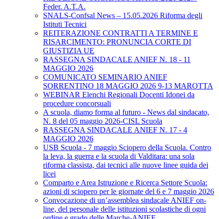
Feder. A.T.A.
SNALS-Confsal News – 15.05.2026 Riforma degli
Istituti Tecnici
REITERAZIONE CONTRATTI A TERMINE E
RISARCIMENTO: PRONUNCIA CORTE DI
GIUSTIZIA UE
RASSEGNA SINDACALE ANIEF N. 18 - 11
MAGGIO 2026
COMUNICATO SEMINARIO ANIEF
SORRENTINO 18 MAGGIO 2026 9-13 MAROTTA
WEBINAR Elenchi Regionali Docenti Idonei da
procedure concorsuali
A scuola, diamo forma al futuro - News dal sindacato,
N. 8 del 05 maggio 2026-CISL Scuola
RASSEGNA SINDACALE ANIEF N. 17 - 4
MAGGIO 2026
USB Scuola - 7 maggio Sciopero della Scuola. Contro
la leva, la guerra e la scuola di Valditara: una sola
riforma classista, dai tecnici alle nuove linee guida dei
licei
Comparto e Area Istruzione e Ricerca Settore Scuola:
azioni di sciopero per le giornate del 6 e 7 maggio 2026
Convocazione di un’assemblea sindacale ANIEF on-
line, del personale delle istituzioni scolastiche di ogni
ordine e grado delle Marche-ANIEF