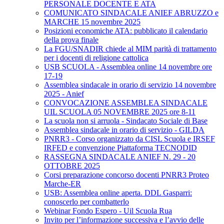
PERSONALE DOCENTE E ATA
COMUNICATO SINDACALE ANIEF ABRUZZO e
MARCHE 15 novembre 2025
Posizioni economiche ATA: pubblicato il calendario
della prova finale
La FGU/SNADIR chiede al MIM parità di trattamento
per i docenti di religione cattolica
USB SCUOLA - Assemblea online 14 novembre ore
17-19
Assemblea sindacale in orario di servizio 14 novembre
2025 - Anief
CONVOCAZIONE ASSEMBLEA SINDACALE
UIL SCUOLA 05 NOVEMBRE 2025 ore 8-11
La scuola non si arruola - Sindacato Sociale di Base
Assemblea sindacale in orario di servizio - GILDA
PNRR3 - Corso organizzato da CISL Scuola e IRSEF
IRFED e convenzione Piattaforma TECNODID
RASSEGNA SINDACALE ANIEF N. 29 - 20
OTTOBRE 2025
Corsi preparazione concorso docenti PNRR3 Proteo
Marche-ER
USB: Assemblea online aperta. DDL Gasparri:
conoscerlo per combatterlo
Webinar Fondo Espero - Uil Scuola Rua
Invito per l’informazione successiva e l’avvio delle