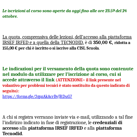
Le iscrizioni al corso sono aperte da oggi fino alle ore 23.59 del 24
ottobre.
La quota, comprensiva delle lezioni, dell’accesso alla piattaforma
IRSEF IRFED e a quella della TECNODID
, è di
350,00 €,
ridotta a
155,00 € per chi è iscritto o si iscrive alla CISL Scuola
.
Le indicazioni per il versamento della quota sono contenute
nel modulo da utilizzare per l’iscrizione al corso, cui si
accede attraverso il link
(ATTENZIONE= il link presente nel
volantivo per problemi tecnici è stato sostituito da questo indicato di
seguito):
https://forms.gle/
2gpzAkAcrBvJRDuG7
A chi si registra verranno inviate via e-mail, utilizzando a tal fine
l’indirizzo indicato in fase di registrazione, le
credenziali di
accesso
alla
piattaforma IRSEF IRFED
e alla
piattaforma
Tecnodid
.