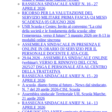
RASSEGNA SINDACALE ANIEF N. 16 - 27
APRILE 2026
RICORSO PER LA VALUTAZIONE DEL
SERVIZIO MILITARE PRIMA FASCIA (24 MESI)
SCADENZA 05 GIUGNO 2026
USB Scuola e Cestes: Invito al convegno “La crisi
della società e le fondamenta della scuola: oltre
l’emergenza, verso il futuro” 5 maggio 2026 ore 8-13 in
modalità online sincrona
ASSEMBLEA SINDACALE IN PRESENZA E
ONLINE IN ORARIO DI SERVIZIO PER IL
PERSONALE DOCENTE E ATA-CGIL
29.04.2026 - ASSEMBLEA SINDACALE ONLINE
(webinar): VERSO IL RINNOVO DEL CCNL
2025/27 DSGA E PERSONALE ATA AL CENTRO
DELLA TRATTATIVA
RASSEGNA SINDACALE ANIEF N. 15 - 20
APRILE 2026
A scuola, diamo forma al futuro - News dal sindacato,
N. 7 del 20 aprile 2026-CISL Scuola
Assemblea sindacale Territoriale UIL Scuola Marche.
21 aprile 2026
RASSEGNA SINDACALE ANIEF N. 14 - 13
APRILE 2026
COMUNICATO ANIEF seminario di formazione per