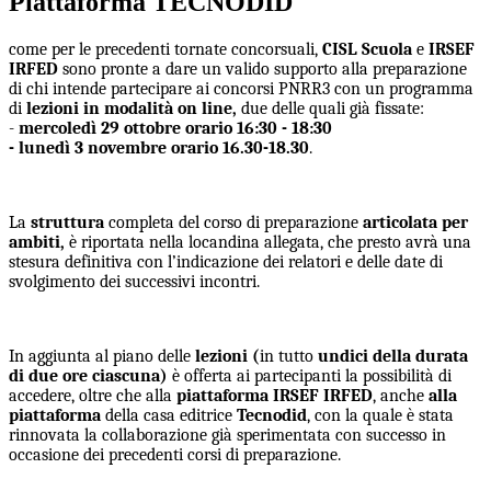
Piattaforma TECNODID
come per le precedenti tornate concorsuali,
CISL Scuola
e
IRSEF
IRFED
sono pronte a dare un valido supporto alla preparazione
di chi intende partecipare ai concorsi PNRR3 con un programma
di
lezioni in modalità on line,
due delle quali già fissate:
-
mercoledì 29 ottobre orario 16:30 - 18:30
- lunedì 3 novembre orario 16.30-18.30
.
La
struttura
completa del corso di preparazione
articolata per
ambiti,
è riportata nella locandina allegata, che presto avrà una
stesura definitiva con l’indicazione dei relatori e delle date di
svolgimento dei successivi incontri.
In aggiunta al piano delle
lezioni (
in tutto
undici della durata
di due ore ciascuna)
è offerta ai partecipanti la possibilità di
accedere, oltre che alla
piattaforma IRSEF IRFED
, anche
alla
piattaforma
della casa editrice
Tecnodid
, con la quale è stata
rinnovata la collaborazione già sperimentata con successo in
occasione dei precedenti corsi di preparazione.