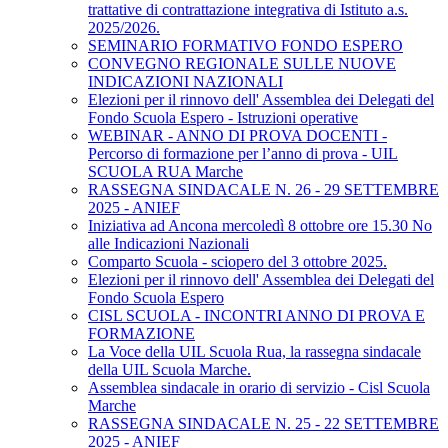
trattative di contrattazione integrativa di Istituto a.s.
2025/2026.
SEMINARIO FORMATIVO FONDO ESPERO
CONVEGNO REGIONALE SULLE NUOVE
INDICAZIONI NAZIONALI
Elezioni per il rinnovo dell' Assemblea dei Delegati del
Fondo Scuola Espero - Istruzioni operative
WEBINAR - ANNO DI PROVA DOCENTI -
Percorso di formazione per l’anno di prova - UIL
SCUOLA RUA Marche
RASSEGNA SINDACALE N. 26 - 29 SETTEMBRE
2025 - ANIEF
Iniziativa ad Ancona mercoledì 8 ottobre ore 15.30 No
alle Indicazioni Nazionali
Comparto Scuola - sciopero del 3 ottobre 2025.
Elezioni per il rinnovo dell' Assemblea dei Delegati del
Fondo Scuola Espero
CISL SCUOLA - INCONTRI ANNO DI PROVA E
FORMAZIONE
La Voce della UIL Scuola Rua, la rassegna sindacale
della UIL Scuola Marche.
Assemblea sindacale in orario di servizio - Cisl Scuola
Marche
RASSEGNA SINDACALE N. 25 - 22 SETTEMBRE
2025 - ANIEF