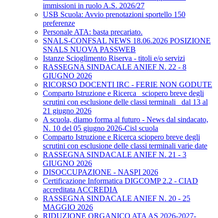
immissioni in ruolo A.S. 2026/27
USB Scuola: Avvio prenotazioni sportello 150
preferenze
Personale ATA: basta precariato.
SNALS-CONFSAL NEWS 18.06.2026 POSIZIONE
SNALS NUOVA PASSWEB
Istanze Scioglimento Riserva - titoli e/o servizi
RASSEGNA SINDACALE ANIEF N. 22 - 8
GIUGNO 2026
RICORSO DOCENTI IRC - FERIE NON GODUTE
Comparto Istruzione e Ricerca_ sciopero breve degli
scrutini con esclusione delle classi terminali_ dal 13 al
21 giugno 2026
A scuola, diamo forma al futuro - News dal sindacato,
N. 10 del 05 giugno 2026-Cisl scuola
Comparto Istruzione e Ricerca sciopero breve degli
scrutini con esclusione delle classi terminali varie date
RASSEGNA SINDACALE ANIEF N. 21 - 3
GIUGNO 2026
DISOCCUPAZIONE - NASPI 2026
Certificazione Informatica DIGCOMP 2.2 - CIAD
accreditata ACCREDIA
RASSEGNA SINDACALE ANIEF N. 20 - 25
MAGGIO 2026
RIDUZIONE ORGANICO ATA AS 2026-2027-