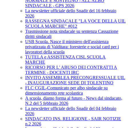
NORMALE E SOSTEGNO - ALL'ALBO
SINDACALE - GPS 2026
La newsletter ufficiale dello Snadir del 16 febbraio
2026
RASSEGNA SINDACALE "LA VOCE DELLA UIL
SCUOLA MARCHE" #012
Trasmissione nota sindacale su sentenza Cassazione
diritti sindacali
USB Scuola. Nasce il ministero dell'assistenza
privatizzata di Valditara: foresterie e social card per i
lavoratori della scuola
TUTELA e ASSISTENZA CISL SCUOLA
MARCHE
RICORSO PER L' ABUSO DEI CONTRATTI A
TERMINE - DOCENTI IRC
INVITO ASSEMBLEA PRECONGRESSUALE UIL
- INAUGURAZIONE SEDE DI TOLENTINO
FLC CGIL-Comunicato per albo sindacale su
dimensionamento rete scolastica
A scuola, diamo forma al futuro - News dal sindacato,
N.2 del 5 febbraio 2026
La newsletter ufficiale dello Snadir del 04 febbraio
2026
SINDACATO INS. RELIGIONE - SAIR NOTIZIE
n.2 2026