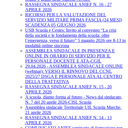
RASSEGNA SINDACALE ANIEF N. 16 - 27
APRILE 2026
RICORSO PER LA VALUTAZIONE DEL
SERVIZIO MILITARE PRIMA FASCIA (24 MESI)
SCADENZA 05 GIUGNO 2026
USB Scuola e Cestes: Invito al convegno “La crisi
della società e le fondamenta della scuola: oltre
l’emergenza, verso il futuro” 5 maggio 2026 ore 8-13 in
modalità online sincrona
ASSEMBLEA SINDACALE IN PRESENZA E
ONLINE IN ORARIO DI SERVIZIO PER IL
PERSONALE DOCENTE E ATA-CGIL
29.04.2026 - ASSEMBLEA SINDACALE ONLINE
(webinar): VERSO IL RINNOVO DEL CCNL
2025/27 DSGA E PERSONALE ATA AL CENTRO
DELLA TRATTATIVA
RASSEGNA SINDACALE ANIEF N. 15 - 20
APRILE 2026
A scuola, diamo forma al futuro - News dal sindacato,
N. 7 del 20 aprile 2026-CISL Scuola
Assemblea sindacale Territoriale UIL Scuola Marche.
21 aprile 2026
RASSEGNA SINDACALE ANIEF N. 14 - 13
APRILE 2026
COMUNICATO ANIEF seminario di formazione per