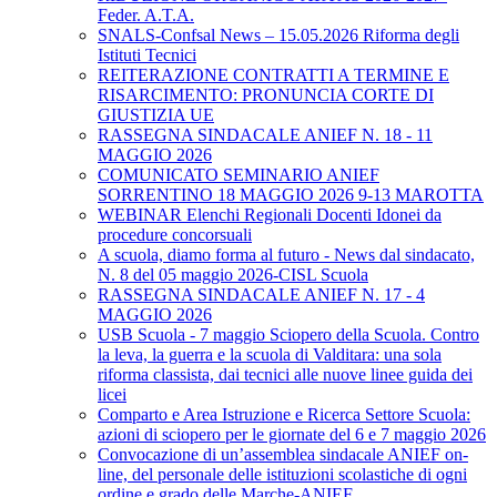
Feder. A.T.A.
SNALS-Confsal News – 15.05.2026 Riforma degli
Istituti Tecnici
REITERAZIONE CONTRATTI A TERMINE E
RISARCIMENTO: PRONUNCIA CORTE DI
GIUSTIZIA UE
RASSEGNA SINDACALE ANIEF N. 18 - 11
MAGGIO 2026
COMUNICATO SEMINARIO ANIEF
SORRENTINO 18 MAGGIO 2026 9-13 MAROTTA
WEBINAR Elenchi Regionali Docenti Idonei da
procedure concorsuali
A scuola, diamo forma al futuro - News dal sindacato,
N. 8 del 05 maggio 2026-CISL Scuola
RASSEGNA SINDACALE ANIEF N. 17 - 4
MAGGIO 2026
USB Scuola - 7 maggio Sciopero della Scuola. Contro
la leva, la guerra e la scuola di Valditara: una sola
riforma classista, dai tecnici alle nuove linee guida dei
licei
Comparto e Area Istruzione e Ricerca Settore Scuola:
azioni di sciopero per le giornate del 6 e 7 maggio 2026
Convocazione di un’assemblea sindacale ANIEF on-
line, del personale delle istituzioni scolastiche di ogni
ordine e grado delle Marche-ANIEF