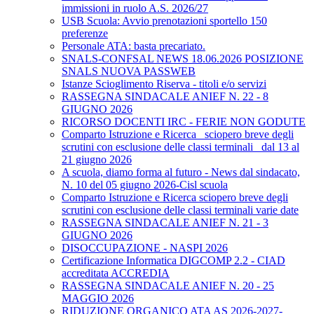
immissioni in ruolo A.S. 2026/27
USB Scuola: Avvio prenotazioni sportello 150
preferenze
Personale ATA: basta precariato.
SNALS-CONFSAL NEWS 18.06.2026 POSIZIONE
SNALS NUOVA PASSWEB
Istanze Scioglimento Riserva - titoli e/o servizi
RASSEGNA SINDACALE ANIEF N. 22 - 8
GIUGNO 2026
RICORSO DOCENTI IRC - FERIE NON GODUTE
Comparto Istruzione e Ricerca_ sciopero breve degli
scrutini con esclusione delle classi terminali_ dal 13 al
21 giugno 2026
A scuola, diamo forma al futuro - News dal sindacato,
N. 10 del 05 giugno 2026-Cisl scuola
Comparto Istruzione e Ricerca sciopero breve degli
scrutini con esclusione delle classi terminali varie date
RASSEGNA SINDACALE ANIEF N. 21 - 3
GIUGNO 2026
DISOCCUPAZIONE - NASPI 2026
Certificazione Informatica DIGCOMP 2.2 - CIAD
accreditata ACCREDIA
RASSEGNA SINDACALE ANIEF N. 20 - 25
MAGGIO 2026
RIDUZIONE ORGANICO ATA AS 2026-2027-