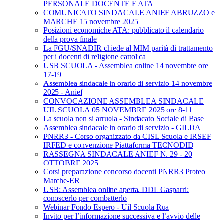
PERSONALE DOCENTE E ATA
COMUNICATO SINDACALE ANIEF ABRUZZO e
MARCHE 15 novembre 2025
Posizioni economiche ATA: pubblicato il calendario
della prova finale
La FGU/SNADIR chiede al MIM parità di trattamento
per i docenti di religione cattolica
USB SCUOLA - Assemblea online 14 novembre ore
17-19
Assemblea sindacale in orario di servizio 14 novembre
2025 - Anief
CONVOCAZIONE ASSEMBLEA SINDACALE
UIL SCUOLA 05 NOVEMBRE 2025 ore 8-11
La scuola non si arruola - Sindacato Sociale di Base
Assemblea sindacale in orario di servizio - GILDA
PNRR3 - Corso organizzato da CISL Scuola e IRSEF
IRFED e convenzione Piattaforma TECNODID
RASSEGNA SINDACALE ANIEF N. 29 - 20
OTTOBRE 2025
Corsi preparazione concorso docenti PNRR3 Proteo
Marche-ER
USB: Assemblea online aperta. DDL Gasparri:
conoscerlo per combatterlo
Webinar Fondo Espero - Uil Scuola Rua
Invito per l’informazione successiva e l’avvio delle