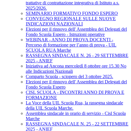
trattative di contrattazione integrativa di Istituto a.s.
2025/2026.
SEMINARIO FORMATIVO FONDO ESPERO
CONVEGNO REGIONALE SULLE NUOVE
INDICAZIONI NAZIONALI
Elezioni per il rinnovo dell' Assemblea dei Delegati del
Fondo Scuola Espero - Istruzioni operative
WEBINAR - ANNO DI PROVA DOCENTI -
Percorso di formazione per l’anno di prova - UIL
SCUOLA RUA Marche
RASSEGNA SINDACALE N. 26 - 29 SETTEMBRE
2025 - ANIEF
Iniziativa ad Ancona mercoledì 8 ottobre ore 15.30 No
alle Indicazioni Nazionali
Comparto Scuola - sciopero del 3 ottobre 2025.
Elezioni per il rinnovo dell' Assemblea dei Delegati del
Fondo Scuola Espero
CISL SCUOLA - INCONTRI ANNO DI PROVA E
FORMAZIONE
La Voce della UIL Scuola Rua, la rassegna sindacale
della UIL Scuola Marche.
Assemblea sindacale in orario di servizio - Cisl Scuola
Marche
RASSEGNA SINDACALE N. 25 - 22 SETTEMBRE
2025 - ANIEF