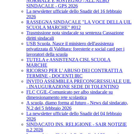
NORMALE E SOSTEGNO - ALL'ALBO
SINDACALE - GPS 2026
La newsletter ufficiale dello Snadir del 16 febbraio
2026
RASSEGNA SINDACALE "LA VOCE DELLA UIL
SCUOLA MARCHE" #012
Trasmissione nota sindacale su sentenza Cassazione
diritti sindacali
USB Scuola. Nasce il ministero dell'assistenza
privatizzata di Valditara: foresterie e social card per i
lavoratori della scuola
TUTELA e ASSISTENZA CISL SCUOLA
MARCHE
RICORSO PER L' ABUSO DEI CONTRATTI A
TERMINE - DOCENTI IRC
INVITO ASSEMBLEA PRECONGRESSUALE UIL
- INAUGURAZIONE SEDE DI TOLENTINO
FLC CGIL-Comunicato per albo sindacale su
dimensionamento rete scolastica
A scuola, diamo forma al futuro - News dal sindacato,
N.2 del 5 febbraio 2026
La newsletter ufficiale dello Snadir del 04 febbraio
2026
SINDACATO INS. RELIGIONE - SAIR NOTIZIE
n.2 2026