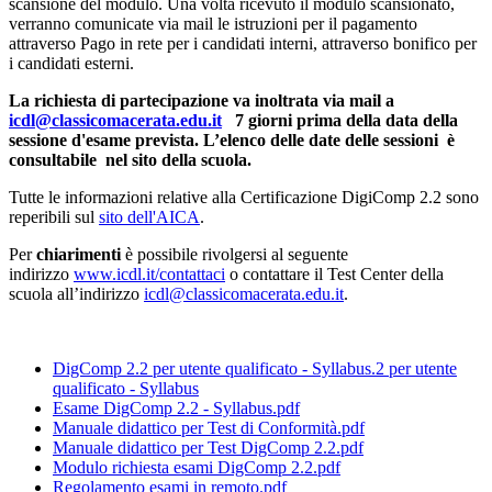
scansione del modulo. Una volta ricevuto il modulo scansionato,
verranno comunicate via mail le istruzioni per il pagamento
attraverso Pago in rete per i candidati interni, attraverso bonifico per
i candidati esterni.
La richiesta di partecipazione va inoltrata via mail a
icdl@classicomacerata.edu.it
7 giorni prima della data della
sessione d'esame prevista. L’elenco delle date delle sessioni è
consultabile nel sito della scuola.
Tutte le informazioni relative alla Certificazione DigiComp 2.2 sono
reperibili sul
sito dell'AICA
.
Per
chiarimenti
è possibile rivolgersi al seguente
indirizzo
www.icdl.it/contattaci
o contattare il Test Center della
scuola all’indirizzo
icdl@classicomacerata.edu.it
.
DigComp 2.2 per utente qualificato - Syllabus.2 per utente
qualificato - Syllabus
Esame DigComp 2.2 - Syllabus.pdf
Manuale didattico per Test di Conformità.pdf
Manuale didattico per Test DigComp 2.2.pdf
Modulo richiesta esami DigComp 2.2.pdf
Regolamento esami in remoto.pdf