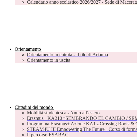
Calendario anno scolastico 2026/2027 - Sede di Macerat
Orientamento
Orientamento in entrata - Il filo di Arianna
Orientamento in uscita
Cittadini del mondo
Mobilità studentesca - Anno all’estero
Erasmus+ KA210 “SEMBRANDO EL CAMBIO / S
Programma Erasmus+ Azione KA1 - Crossing Roots & C
STEAM4U III Empowering The Future - Corso di formazi
Il percorso ESABAC