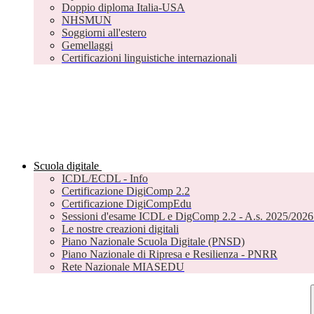
Doppio diploma Italia-USA
NHSMUN
Soggiorni all'estero
Gemellaggi
Certificazioni linguistiche internazionali
Scuola digitale
ICDL/ECDL - Info
Certificazione DigiComp 2.2
Certificazione DigiCompEdu
Sessioni d'esame ICDL e DigComp 2.2 - A.s. 2025/2026 
Le nostre creazioni digitali
Piano Nazionale Scuola Digitale (PNSD)
Piano Nazionale di Ripresa e Resilienza - PNRR
Rete Nazionale MIASEDU