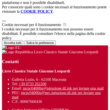
piattaforma e non è possibile disabilitarli.
Per conoscere quali sono i cookie necessari al funzionamento potete
visionare la
COOKIE POLICY
.
Cookie necessari per il funzionamento
I cookie necessari per il funzionamento non possono essere
disabilitati. È possibile consultare l'elenco nella pagina della cookie
policy.
Accetta tutti
Salva le preferenze
Liceo Classico Statale Giacomo Leopardi
Contatti
Liceo Classico Statale Giacomo Leopardi
Galleria Luzio, 6 - 62100 Macerata
Tel:
+39 0733 262200
Email:
mcpc04000q@istruzione.it
Link per inviare una mail
PEC:
mcpc04000q@pec.istruzione.it
Link per inviare una
mail
C.F.: 80007660436
Codice Univoco Ufficio: UFQMLW