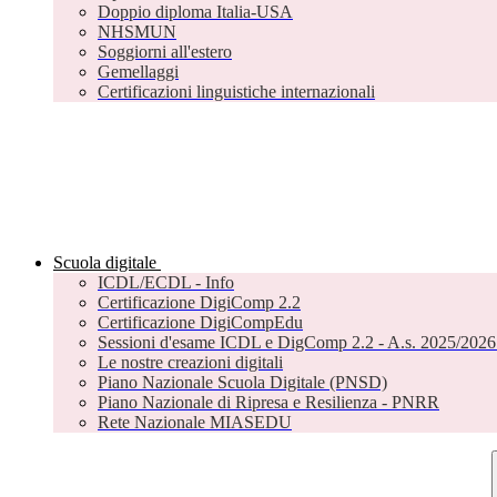
Doppio diploma Italia-USA
NHSMUN
Soggiorni all'estero
Gemellaggi
Certificazioni linguistiche internazionali
Scuola digitale
ICDL/ECDL - Info
Certificazione DigiComp 2.2
Certificazione DigiCompEdu
Sessioni d'esame ICDL e DigComp 2.2 - A.s. 2025/2026 
Le nostre creazioni digitali
Piano Nazionale Scuola Digitale (PNSD)
Piano Nazionale di Ripresa e Resilienza - PNRR
Rete Nazionale MIASEDU