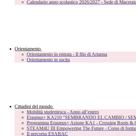
Calendario anno scolastico 2026/2027 - Sede di Macerat
Orientamento
Orientamento in entrata - Il filo di Arianna
Orientamento in uscita
Cittadini del mondo
Mobilità studentesca - Anno all’estero
Erasmus+ KA210 “SEMBRANDO EL CAMBIO / S
Programma Erasmus+ Azione KA1 - Crossing Roots & C
STEAM4U III Empowering The Future - Corso di formazi
Il percorso ESABAC