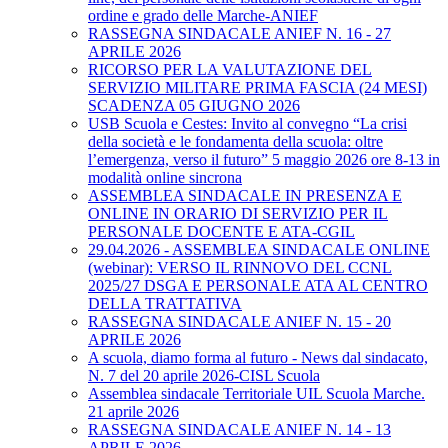
ordine e grado delle Marche-ANIEF
RASSEGNA SINDACALE ANIEF N. 16 - 27
APRILE 2026
RICORSO PER LA VALUTAZIONE DEL
SERVIZIO MILITARE PRIMA FASCIA (24 MESI)
SCADENZA 05 GIUGNO 2026
USB Scuola e Cestes: Invito al convegno “La crisi
della società e le fondamenta della scuola: oltre
l’emergenza, verso il futuro” 5 maggio 2026 ore 8-13 in
modalità online sincrona
ASSEMBLEA SINDACALE IN PRESENZA E
ONLINE IN ORARIO DI SERVIZIO PER IL
PERSONALE DOCENTE E ATA-CGIL
29.04.2026 - ASSEMBLEA SINDACALE ONLINE
(webinar): VERSO IL RINNOVO DEL CCNL
2025/27 DSGA E PERSONALE ATA AL CENTRO
DELLA TRATTATIVA
RASSEGNA SINDACALE ANIEF N. 15 - 20
APRILE 2026
A scuola, diamo forma al futuro - News dal sindacato,
N. 7 del 20 aprile 2026-CISL Scuola
Assemblea sindacale Territoriale UIL Scuola Marche.
21 aprile 2026
RASSEGNA SINDACALE ANIEF N. 14 - 13
APRILE 2026