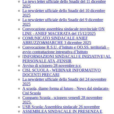
La news letter ufficiale dello Snadir del 11 dicembre
2025
La newsletter ufficiale dello Snadir del 10 dicembre
2025
La newsletter ufficiale dello Snadir del 9 dicembre
2025
Convocazione assemblea sindacale provinciale ON
LINE - ANIEF MACERATA del 15/12/2025
COMUNICATO SINDACALE ANIEF
ABRUZZO&MARCHE 3 dicembre 2025
Convocazione R.S.U. d’Istituto e OO.SS. territoriali –
avvio contrattazione integrativa d’Istituto
[INFORMAZIONI SINDACALI E INIZIATIVE] AL
PERSONALE ATA -FENSIR
Avviso di sciopero 28 novembre p.v.
CISL SCUOLA - WEBINAR INFORMATIVO
DOCENTI PRECARI
La newsletter ufficiale dello Snadir del 24 novembre
2025
A scuola, diamo forma al futuro - News dal sindacato-
Cisl Scuola
Comparto Scuola - sciopero venerdì 28 novembre
2025.
USB Scuola: Assemblea sindacale 26 novembre
ASSEMBLEA SINDACALE IN PRESENZA E