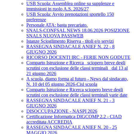
USB Scuola: Assemblea online su supplenze e
immissioni in ruolo A.S. 2026/27
USB Scuola: Avvio prenotazioni sportello 150
preferenze
Personale ATA: basta precariato.
SNALS-CONFSAL NEWS 18.06.2026 POSIZIONE
SNALS NUOVA PASSWEB
Istanze Scioglimento Riserva - titoli e/o servizi
RASSEGNA SINDACALE ANIEF N. 22 - 8
GIUGNO 2026
RICORSO DOCENTI IRC - FERIE NON GODUTE
Comparto Istruzione e Ricerca_ sciopero breve degli
scrutini con esclusione delle classi terminali_ dal 13 al
21 giugno 2026
A scuola, diamo forma al futuro - News dal sindacato,
N. 10 del 05 giugno 2026-Cisl scuola
Comparto Istruzione e Ricerca sciopero breve degli
scrutini con esclusione delle classi terminali varie date
RASSEGNA SINDACALE ANIEF N. 21 - 3
GIUGNO 2026
DISOCCUPAZIONE - NASPI 2026
Certificazione Informatica DIGCOMP 2.2 - CIAD
accreditata ACCREDIA
RASSEGNA SINDACALE ANIEF N. 20 - 25
MAGGIO 2026