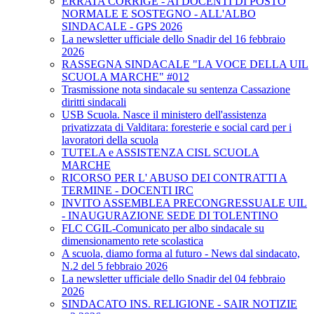
ERRATA CORRIGE - AI DOCENTI DI POSTO
NORMALE E SOSTEGNO - ALL'ALBO
SINDACALE - GPS 2026
La newsletter ufficiale dello Snadir del 16 febbraio
2026
RASSEGNA SINDACALE "LA VOCE DELLA UIL
SCUOLA MARCHE" #012
Trasmissione nota sindacale su sentenza Cassazione
diritti sindacali
USB Scuola. Nasce il ministero dell'assistenza
privatizzata di Valditara: foresterie e social card per i
lavoratori della scuola
TUTELA e ASSISTENZA CISL SCUOLA
MARCHE
RICORSO PER L' ABUSO DEI CONTRATTI A
TERMINE - DOCENTI IRC
INVITO ASSEMBLEA PRECONGRESSUALE UIL
- INAUGURAZIONE SEDE DI TOLENTINO
FLC CGIL-Comunicato per albo sindacale su
dimensionamento rete scolastica
A scuola, diamo forma al futuro - News dal sindacato,
N.2 del 5 febbraio 2026
La newsletter ufficiale dello Snadir del 04 febbraio
2026
SINDACATO INS. RELIGIONE - SAIR NOTIZIE