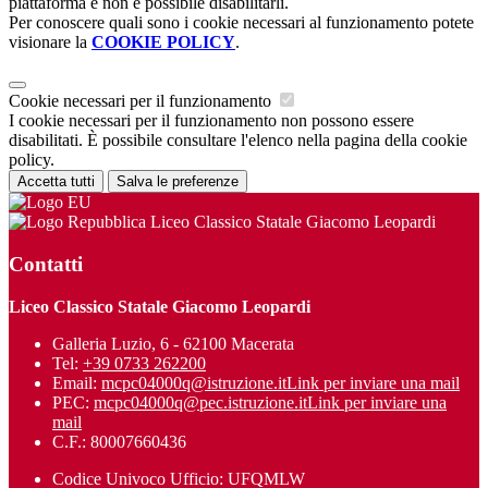
piattaforma e non è possibile disabilitarli.
Per conoscere quali sono i cookie necessari al funzionamento potete
visionare la
COOKIE POLICY
.
Cookie necessari per il funzionamento
I cookie necessari per il funzionamento non possono essere
disabilitati. È possibile consultare l'elenco nella pagina della cookie
policy.
Accetta tutti
Salva le preferenze
Liceo Classico Statale Giacomo Leopardi
Contatti
Liceo Classico Statale Giacomo Leopardi
Galleria Luzio, 6 - 62100 Macerata
Tel:
+39 0733 262200
Email:
mcpc04000q@istruzione.it
Link per inviare una mail
PEC:
mcpc04000q@pec.istruzione.it
Link per inviare una
mail
C.F.: 80007660436
Codice Univoco Ufficio: UFQMLW