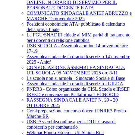
ONLINE IN ORARIO DI SERVIZIO PER IL
PERSONALE DOCENTE E ATA
COMUNICATO SINDACALE ANIEF ABRUZZO e
MARCHE 15 novembre 2025
Posizioni economiche ATA: pubblicato il calendario
della prova finale
La FGU/SNADIR chiede al MIM parità di trattamento
per i docenti di religione cattolica
USB SCUOLA - Assemblea online 14 novembre ore
17-19
Assemblea sindacale in orario di servizio 14 novembre
2025 - Anief
CONVOCAZIONE ASSEMBLEA SINDACALE
UIL SCUOLA 05 NOVEMBRE 2025 ore 8-11
La scuola non si arruola - Sindacato Sociale di Base
Assemblea sindacale in orario di servizio - GILDA
PNRR3 - Corso organizzato da CISL Scuola e IRSEF
IRFED e convenzione Piattaforma TECNODID
RASSEGNA SINDACALE ANIEF N. 29 - 20
OTTOBRE 2025
Corsi preparazione concorso docenti PNRR3 Proteo
Marche-ER
USB: Assemblea online aperta. DDL Gasparri:
conoscerlo per combatterlo
Webinar Fondo Espero - Uil Scuola Rua