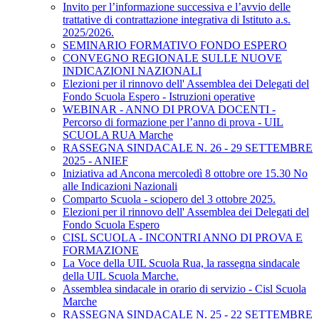
Invito per l’informazione successiva e l’avvio delle
trattative di contrattazione integrativa di Istituto a.s.
2025/2026.
SEMINARIO FORMATIVO FONDO ESPERO
CONVEGNO REGIONALE SULLE NUOVE
INDICAZIONI NAZIONALI
Elezioni per il rinnovo dell' Assemblea dei Delegati del
Fondo Scuola Espero - Istruzioni operative
WEBINAR - ANNO DI PROVA DOCENTI -
Percorso di formazione per l’anno di prova - UIL
SCUOLA RUA Marche
RASSEGNA SINDACALE N. 26 - 29 SETTEMBRE
2025 - ANIEF
Iniziativa ad Ancona mercoledì 8 ottobre ore 15.30 No
alle Indicazioni Nazionali
Comparto Scuola - sciopero del 3 ottobre 2025.
Elezioni per il rinnovo dell' Assemblea dei Delegati del
Fondo Scuola Espero
CISL SCUOLA - INCONTRI ANNO DI PROVA E
FORMAZIONE
La Voce della UIL Scuola Rua, la rassegna sindacale
della UIL Scuola Marche.
Assemblea sindacale in orario di servizio - Cisl Scuola
Marche
RASSEGNA SINDACALE N. 25 - 22 SETTEMBRE