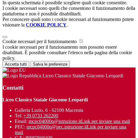
In questa schermata è possibile scegliere quali cookie consentire.
I cookie necessari sono quelli che consentono il funzionamento della
piattaforma e non è possibile disabilitarli.
Per conoscere quali sono i cookie necessari al funzionamento potete
visionare la
COOKIE POLICY
.
Cookie necessari per il funzionamento
I cookie necessari per il funzionamento non possono essere
disabilitati. È possibile consultare l'elenco nella pagina della cookie
policy.
Accetta tutti
Salva le preferenze
Liceo Classico Statale Giacomo Leopardi
Contatti
Liceo Classico Statale Giacomo Leopardi
Galleria Luzio, 6 - 62100 Macerata
Tel:
+39 0733 262200
Email:
mcpc04000q@istruzione.it
Link per inviare una mail
PEC:
mcpc04000q@pec.istruzione.it
Link per inviare una
mail
C.F.: 80007660436