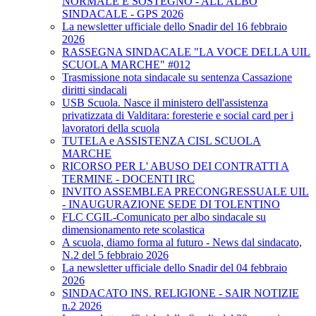
NORMALE E SOSTEGNO - ALL'ALBO
SINDACALE - GPS 2026
La newsletter ufficiale dello Snadir del 16 febbraio
2026
RASSEGNA SINDACALE "LA VOCE DELLA UIL
SCUOLA MARCHE" #012
Trasmissione nota sindacale su sentenza Cassazione
diritti sindacali
USB Scuola. Nasce il ministero dell'assistenza
privatizzata di Valditara: foresterie e social card per i
lavoratori della scuola
TUTELA e ASSISTENZA CISL SCUOLA
MARCHE
RICORSO PER L' ABUSO DEI CONTRATTI A
TERMINE - DOCENTI IRC
INVITO ASSEMBLEA PRECONGRESSUALE UIL
- INAUGURAZIONE SEDE DI TOLENTINO
FLC CGIL-Comunicato per albo sindacale su
dimensionamento rete scolastica
A scuola, diamo forma al futuro - News dal sindacato,
N.2 del 5 febbraio 2026
La newsletter ufficiale dello Snadir del 04 febbraio
2026
SINDACATO INS. RELIGIONE - SAIR NOTIZIE
n.2 2026