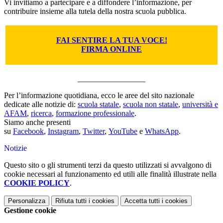
Vi invitiamo a partecipare e a diffondere l’informazione, per
contribuire insieme alla tutela della nostra scuola pubblica.
FAI SENTIRE LA TUA VOCE!
FIRMA ONLINE
_________________
Per l’informazione quotidiana, ecco le aree del sito nazionale
dedicate alle notizie di:
scuola statale
,
scuola non statale
,
università e
AFAM
,
ricerca
,
formazione professionale
.
Siamo anche presenti
su
Facebook
,
Instagram
,
Twitter
,
YouTube
e
WhatsApp
.
Notizie
Questo sito o gli strumenti terzi da questo utilizzati si avvalgono di
cookie necessari al funzionamento ed utili alle finalità illustrate nella
COOKIE POLICY
.
Personalizza
Rifiuta tutti
i cookies
Accetta tutti
i cookies
Gestione cookie