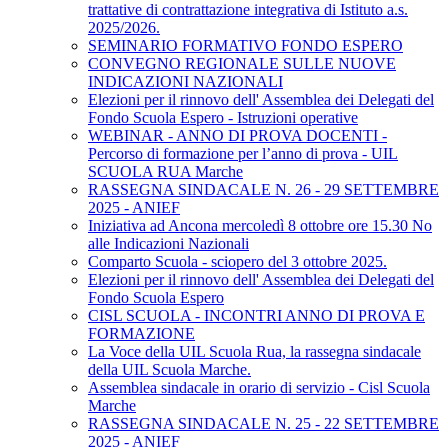
trattative di contrattazione integrativa di Istituto a.s.
2025/2026.
SEMINARIO FORMATIVO FONDO ESPERO
CONVEGNO REGIONALE SULLE NUOVE
INDICAZIONI NAZIONALI
Elezioni per il rinnovo dell' Assemblea dei Delegati del
Fondo Scuola Espero - Istruzioni operative
WEBINAR - ANNO DI PROVA DOCENTI -
Percorso di formazione per l’anno di prova - UIL
SCUOLA RUA Marche
RASSEGNA SINDACALE N. 26 - 29 SETTEMBRE
2025 - ANIEF
Iniziativa ad Ancona mercoledì 8 ottobre ore 15.30 No
alle Indicazioni Nazionali
Comparto Scuola - sciopero del 3 ottobre 2025.
Elezioni per il rinnovo dell' Assemblea dei Delegati del
Fondo Scuola Espero
CISL SCUOLA - INCONTRI ANNO DI PROVA E
FORMAZIONE
La Voce della UIL Scuola Rua, la rassegna sindacale
della UIL Scuola Marche.
Assemblea sindacale in orario di servizio - Cisl Scuola
Marche
RASSEGNA SINDACALE N. 25 - 22 SETTEMBRE
2025 - ANIEF