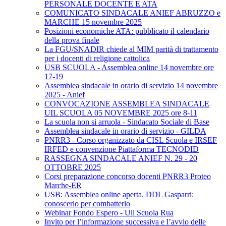
PERSONALE DOCENTE E ATA
COMUNICATO SINDACALE ANIEF ABRUZZO e
MARCHE 15 novembre 2025
Posizioni economiche ATA: pubblicato il calendario
della prova finale
La FGU/SNADIR chiede al MIM parità di trattamento
per i docenti di religione cattolica
USB SCUOLA - Assemblea online 14 novembre ore
17-19
Assemblea sindacale in orario di servizio 14 novembre
2025 - Anief
CONVOCAZIONE ASSEMBLEA SINDACALE
UIL SCUOLA 05 NOVEMBRE 2025 ore 8-11
La scuola non si arruola - Sindacato Sociale di Base
Assemblea sindacale in orario di servizio - GILDA
PNRR3 - Corso organizzato da CISL Scuola e IRSEF
IRFED e convenzione Piattaforma TECNODID
RASSEGNA SINDACALE ANIEF N. 29 - 20
OTTOBRE 2025
Corsi preparazione concorso docenti PNRR3 Proteo
Marche-ER
USB: Assemblea online aperta. DDL Gasparri:
conoscerlo per combatterlo
Webinar Fondo Espero - Uil Scuola Rua
Invito per l’informazione successiva e l’avvio delle