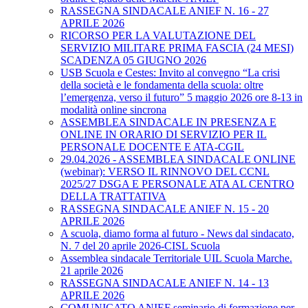
RASSEGNA SINDACALE ANIEF N. 16 - 27
APRILE 2026
RICORSO PER LA VALUTAZIONE DEL
SERVIZIO MILITARE PRIMA FASCIA (24 MESI)
SCADENZA 05 GIUGNO 2026
USB Scuola e Cestes: Invito al convegno “La crisi
della società e le fondamenta della scuola: oltre
l’emergenza, verso il futuro” 5 maggio 2026 ore 8-13 in
modalità online sincrona
ASSEMBLEA SINDACALE IN PRESENZA E
ONLINE IN ORARIO DI SERVIZIO PER IL
PERSONALE DOCENTE E ATA-CGIL
29.04.2026 - ASSEMBLEA SINDACALE ONLINE
(webinar): VERSO IL RINNOVO DEL CCNL
2025/27 DSGA E PERSONALE ATA AL CENTRO
DELLA TRATTATIVA
RASSEGNA SINDACALE ANIEF N. 15 - 20
APRILE 2026
A scuola, diamo forma al futuro - News dal sindacato,
N. 7 del 20 aprile 2026-CISL Scuola
Assemblea sindacale Territoriale UIL Scuola Marche.
21 aprile 2026
RASSEGNA SINDACALE ANIEF N. 14 - 13
APRILE 2026
COMUNICATO ANIEF seminario di formazione per