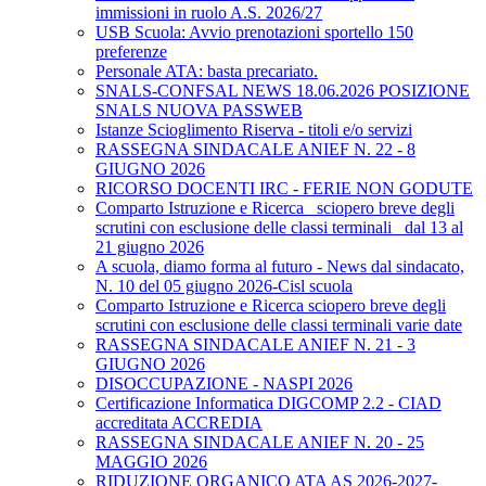
immissioni in ruolo A.S. 2026/27
USB Scuola: Avvio prenotazioni sportello 150
preferenze
Personale ATA: basta precariato.
SNALS-CONFSAL NEWS 18.06.2026 POSIZIONE
SNALS NUOVA PASSWEB
Istanze Scioglimento Riserva - titoli e/o servizi
RASSEGNA SINDACALE ANIEF N. 22 - 8
GIUGNO 2026
RICORSO DOCENTI IRC - FERIE NON GODUTE
Comparto Istruzione e Ricerca_ sciopero breve degli
scrutini con esclusione delle classi terminali_ dal 13 al
21 giugno 2026
A scuola, diamo forma al futuro - News dal sindacato,
N. 10 del 05 giugno 2026-Cisl scuola
Comparto Istruzione e Ricerca sciopero breve degli
scrutini con esclusione delle classi terminali varie date
RASSEGNA SINDACALE ANIEF N. 21 - 3
GIUGNO 2026
DISOCCUPAZIONE - NASPI 2026
Certificazione Informatica DIGCOMP 2.2 - CIAD
accreditata ACCREDIA
RASSEGNA SINDACALE ANIEF N. 20 - 25
MAGGIO 2026
RIDUZIONE ORGANICO ATA AS 2026-2027-