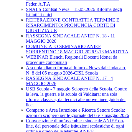
Feder. A.T.A.
SNALS-Confsal News – 15.05.2026 Riforma degli
Istituti Tecnici
REITERAZIONE CONTRATTI A TERMINE E
RISARCIMENTO: PRONUNCIA CORTE DI
GIUSTIZIA UE
RASSEGNA SINDACALE ANIEF N. 18 - 11
MAGGIO 2026
COMUNICATO SEMINARIO ANIEF
SORRENTINO 18 MAGGIO 2026 9-13 MAROTTA
WEBINAR Elenchi Regionali Docenti Idonei da
procedure concorsuali
A scuola, diamo forma al futuro - News dal sindacato,
N. 8 del 05 maggio 2026-CISL Scuola
RASSEGNA SINDACALE ANIEF N. 17 - 4
MAGGIO 2026
USB Scuola - 7 maggio Sciopero della Scuola. Contro
la leva, la guerra e la scuola di Valditara: una sola
riforma classista, dai tecnici alle nuove linee guida dei
licei
Comparto e Area Istruzione e Ricerca Settore Scuola:
azioni di sciopero per le giornate del 6 e 7 maggio 2026
Convocazione di un’assemblea sindacale ANIEF on-
line, del personale delle istituzioni scolastiche di ogni
ordine e grado delle Marche-ANIEF