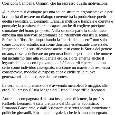
Corridoni Campana, Osimo
), che ha espresso questa motivazione:
«L’elaborato si distingue per una solida struttura argomentativa e per
la capacità di tessere un dialogo coerente tra la produzione poetica e
quella saggistica di Leopardi. L’analisi metrica e lessicale è corretta e
puntuale; la parafrasi chiara e capace anche di cogliere precipue
sfumature del brano proposto. Nella seconda parte la studentessa
dimostra una notevole padronanza dei riferimenti classici (Eschilo,
Sofocle) e filosofici, inquadrando la “teoria del piacere” non solo
come concetto astratto, ma come dinamica esistenziale universale.
Integrando nella sua riflessione anche testi come la Storia del genere
umano, riesce a delineare un percorso fluido e pertinente che muove
dal nichilismo fino alla solidarietà eroica. Forte emerge anche il
legame del poeta con i giovani, poiché Leopardi è percepito non
certo come individuo rassegnato, ma come un maestro di resilienza
consapevole, modello di risposta etica e civile delle nuove
generazioni alle incertezze del presente».
La cerimonia di premiazione è avvenuta mercoledì 6 maggio, alle
ore 9,30, presso l’Aula Magna del Liceo “Leopardi” a Recanati.
Aurora, accompagnata dalla sua insegnante di lettere, la prof.ssa
Raffaela Leonardi, è stata premiata dal Dirigente Scolastico,
Ermanno Bracalente, e dall’Assessore ai servizi sociali, istruzione e
politiche giovanili, Emanuela Pergolesi, che le hanno consegnato