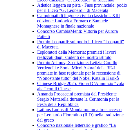
Atletica leggera su pista - Fase provinciale: podio
per il Liceo "G. Leopardi" di Macerata
Campionati di lingue e civiltà classiche - XIII
edizione: Ludovica Fornaro e Samuele
Montagnese in finale nazionale
Concorso CambiaMenti: Vittoria per Aurora
Pottetti
Premio Leopardi: sul podio il Liceo “Leopardi”
di Macerata
Esploratori della Memoria: premiati i lavori
realizzati dagli studenti del nostro istituto
Premio Asimov, X edizione: Letizia Corallo
Verdenelli e Sonia Micol Ashraf della 3E-I
premiate in fase regionale per la recensione di
“Nonostante tutto” del Nobel Katalin Karikò
Chinese Bridge 2025: Fiona D’Annunzio “vola
alta” con il Cinese
Amanda Procaccini premiata dal Presidente
Sergio Mattarella durante la Cerimonia per la
Festa della Repubblica
Latinus Ludus di Mondaino: un altro successo
per Leonardo Florentino (II D) nella traduzione
dal greco
Concorso nazionale letterario e grafico “La