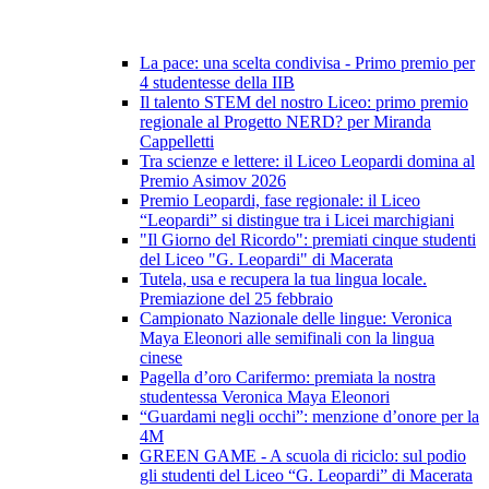
La pace: una scelta condivisa - Primo premio per
4 studentesse della IIB
Il talento STEM del nostro Liceo: primo premio
regionale al Progetto NERD? per Miranda
Cappelletti
Tra scienze e lettere: il Liceo Leopardi domina al
Premio Asimov 2026
Premio Leopardi, fase regionale: il Liceo
“Leopardi” si distingue tra i Licei marchigiani
"Il Giorno del Ricordo": premiati cinque studenti
del Liceo "G. Leopardi" di Macerata
Tutela, usa e recupera la tua lingua locale.
Premiazione del 25 febbraio
Campionato Nazionale delle lingue: Veronica
Maya Eleonori alle semifinali con la lingua
cinese
Pagella d’oro Carifermo: premiata la nostra
studentessa Veronica Maya Eleonori
“Guardami negli occhi”: menzione d’onore per la
4M
GREEN GAME - A scuola di riciclo: sul podio
gli studenti del Liceo “G. Leopardi” di Macerata