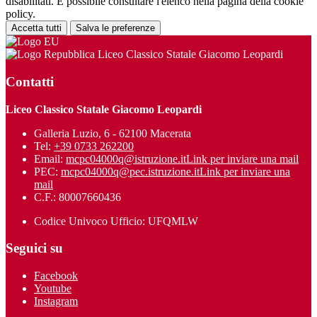
disabilitati. È possibile consultare l'elenco nella pagina della cookie
policy.
Accetta tutti
Salva le preferenze
Liceo Classico Statale Giacomo Leopardi
Contatti
Liceo Classico Statale Giacomo Leopardi
Galleria Luzio, 6 - 62100 Macerata
Tel:
+39 0733 262200
Email:
mcpc04000q@istruzione.it
Link per inviare una mail
PEC:
mcpc04000q@pec.istruzione.it
Link per inviare una
mail
C.F.: 80007660436
Codice Univoco Ufficio: UFQMLW
Seguici su
Facebook
Youtube
Instagram