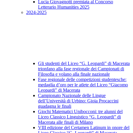
Lucia Giovagnotti premiata al Concorso
Letterario Humanities 2025
2024-2025
Gli studenti del Liceo “G. Leopardi” di Macerata
trionfano alla fase regionale dei Campionati di
Filosofia e volano alla finale nazionale
Fase regionale delle competizioni studentesche:
medaglia d’oro per le atlete del Liceo “Giacomo
Leopardi” di Macerata
Campionato Nazionale delle Lingue
dell’Università di Urbino: Gioia Procaccini
guadagna le finali
Giochi Matematici Unibocconi: tre alunni del
Liceo Classico Linguistico “G. Leopardi” di
Macerata alle finali di Milano
VIII edizione del Certamen Latinum in onore del
Liceo Classico “G. Leopardi” di Macerata