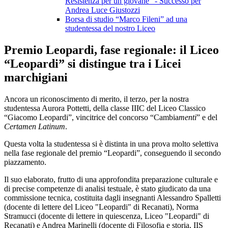
Resistenza per un giovane” - Successo per
Andrea Luce Giustozzi
Borsa di studio “Marco Fileni” ad una
studentessa del nostro Liceo
Premio Leopardi, fase regionale: il Liceo
“Leopardi” si distingue tra i Licei
marchigiani
Ancora un riconoscimento di merito, il terzo, per la nostra
studentessa Aurora Pottetti, della classe IIIC del Liceo Classico
“Giacomo Leopardi”, vincitrice del concorso “Cambia
menti
”
e del
Certamen Latinum
.
Questa volta la studentessa si è distinta in una prova molto selettiva
nella fase regionale del premio “Leopardi”, conseguendo il secondo
piazzamento.
Il suo elaborato, frutto di una approfondita preparazione culturale e
di precise competenze di analisi testuale, è stato giudicato da una
commissione tecnica
, costituita dagli insegnanti Alessandro Spalletti
(docente di lettere del Liceo "Leopardi" di Recanati),
Norma
Stramucci
(docente di lettere in quiescenza, Liceo "Leopardi" di
Recanati) e
Andrea Marinelli
(
docente di Filosofia e storia, IIS