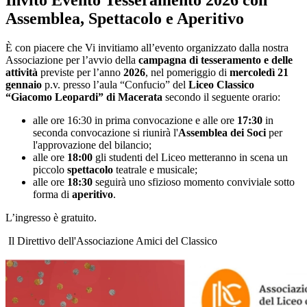
Invito Evento Tesseramento 2026 con
Assemblea, Spettacolo e Aperitivo
È con piacere che Vi invitiamo all’evento organizzato dalla nostra
Associazione per l’avvio della
campagna di tesseramento e delle
attività
previste per l’anno
2026
, nel pomeriggio di
mercoledì 21
gennaio
p.v. presso l’aula “Confucio” del
Liceo Classico
“Giacomo Leopardi” di Macerata
secondo il seguente orario:
alle ore 16:30 in prima convocazione e alle ore
17:30
in
seconda convocazione si riunirà l'
Assemblea dei Soci
per
l'approvazione del bilancio;
alle ore
18:00
gli studenti del Liceo metteranno in scena un
piccolo
spettacolo
teatrale e musicale;
alle ore
18:30
seguirà uno sfizioso momento conviviale sotto
forma di
aperitivo
.
L’ingresso è gratuito.
Il Direttivo dell'Associazione Amici del Classico