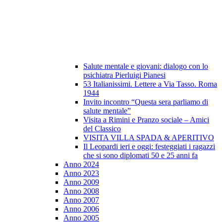
Salute mentale e giovani: dialogo con lo
psichiatra Pierluigi Pianesi
53 Italianissimi. Lettere a Via Tasso. Roma
1944
Invito incontro “Questa sera parliamo di
salute mentale”
Visita a Rimini e Pranzo sociale – Amici
del Classico
VISITA VILLA SPADA & APERITIVO
Il Leopardi ieri e oggi: festeggiati i ragazzi
che si sono diplomati 50 e 25 anni fa
Anno 2024
Anno 2023
Anno 2009
Anno 2008
Anno 2007
Anno 2006
Anno 2005