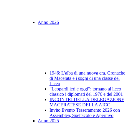
Anno 2026
1946: L'alba di una nuova era. Cronache
di Macerata e i sogni di una classe del
Liceo
“Leopardi ieri e oggi”: tornano al liceo
classico i diplomati del 1976 e del 2001
INCONTRI DELLA DELEGAZIONE
MACERATESE DELLA AICC
Invito Evento Tesseramento 2026 con
Assemblea, Spettacolo e Aperitivo
Anno 2025