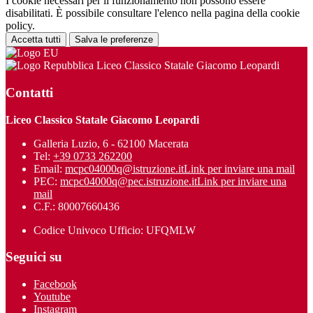
I cookie necessari per il funzionamento non possono essere
disabilitati. È possibile consultare l'elenco nella pagina della cookie
policy.
Accetta tutti
Salva le preferenze
Liceo Classico Statale Giacomo Leopardi
Contatti
Liceo Classico Statale Giacomo Leopardi
Galleria Luzio, 6 - 62100 Macerata
Tel:
+39 0733 262200
Email:
mcpc04000q@istruzione.it
Link per inviare una mail
PEC:
mcpc04000q@pec.istruzione.it
Link per inviare una
mail
C.F.: 80007660436
Codice Univoco Ufficio: UFQMLW
Seguici su
Facebook
Youtube
Instagram