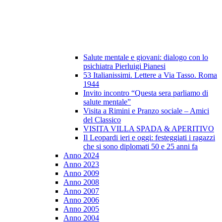
Salute mentale e giovani: dialogo con lo
psichiatra Pierluigi Pianesi
53 Italianissimi. Lettere a Via Tasso. Roma
1944
Invito incontro “Questa sera parliamo di
salute mentale”
Visita a Rimini e Pranzo sociale – Amici
del Classico
VISITA VILLA SPADA & APERITIVO
Il Leopardi ieri e oggi: festeggiati i ragazzi
che si sono diplomati 50 e 25 anni fa
Anno 2024
Anno 2023
Anno 2009
Anno 2008
Anno 2007
Anno 2006
Anno 2005
Anno 2004