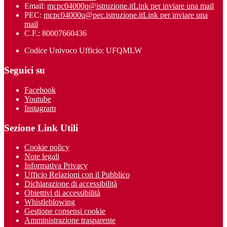
Email:
mcpc04000q@istruzione.it
Link per inviare una mail
PEC:
mcpc04000q@pec.istruzione.it
Link per inviare una
mail
C.F.: 80007660436
Codice Univoco Ufficio: UFQMLW
Seguici su
Facebook
Youtube
Instagram
Sezione Link Utili
Cookie policy
Note legali
Informativa Privacy
Ufficio Relazioni con il Pubblico
Dichiarazione di accessibilità
Obiettivi di accessibilità
Whistleblowing
Gestione consensi cookie
Amministrazione trasparente