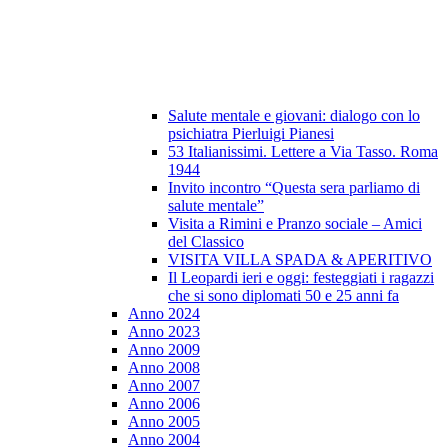
Salute mentale e giovani: dialogo con lo
psichiatra Pierluigi Pianesi
53 Italianissimi. Lettere a Via Tasso. Roma
1944
Invito incontro “Questa sera parliamo di
salute mentale”
Visita a Rimini e Pranzo sociale – Amici
del Classico
VISITA VILLA SPADA & APERITIVO
Il Leopardi ieri e oggi: festeggiati i ragazzi
che si sono diplomati 50 e 25 anni fa
Anno 2024
Anno 2023
Anno 2009
Anno 2008
Anno 2007
Anno 2006
Anno 2005
Anno 2004