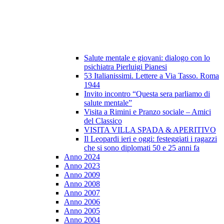
Salute mentale e giovani: dialogo con lo
psichiatra Pierluigi Pianesi
53 Italianissimi. Lettere a Via Tasso. Roma
1944
Invito incontro “Questa sera parliamo di
salute mentale”
Visita a Rimini e Pranzo sociale – Amici
del Classico
VISITA VILLA SPADA & APERITIVO
Il Leopardi ieri e oggi: festeggiati i ragazzi
che si sono diplomati 50 e 25 anni fa
Anno 2024
Anno 2023
Anno 2009
Anno 2008
Anno 2007
Anno 2006
Anno 2005
Anno 2004