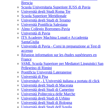
Brescia
Scuola Universitaria Superiore IUSS di Pavia
Università degli Studi Roma Tre
Scuola Superiore Meridionale
Università degli Studi di Teramo
Università Pontificia Salesiana
Almo Collegio Borromeo-Pavia
Università di Pavia
ITS Academy Machina Lonati e Accademia
SantaGiulia
Università di Pavia - Corsi in preparazione ai Test di
accesso
Réunion information sur les études supérieures en
France
SSML Scuola Superiore per Mediatori Linguistici San
Pellegrino di Rimini
Pontificia Università Lateranense
Università di Pisa
Universitaly - L'Università italiana a portata di click
Università degli Studi di Macerata
Università degli Studi di Camerino
Università Politecnica delle Marche
Università degli Studi di Urbino
Università degli Studi di Bologna
Università degli Studi dell'Aquila