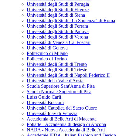
Università degli Studi di Perugia
Università degli Studi di Firenze
Università degli Studi di Siena
Università degli Studi "La Sapienza" di Roma
Università degli Studi di Ferrara
Università degli Studi di Padova
Università degli Studi di Verona
Università di Venezia Ca' Foscari
Università di Genova
Politecnico di Milano
Politecnico di Torino
Università degli Studi di Trento
Università degli Studi di Trieste
Università degli Studi di Napoli Federico II
Università della Valle d'Aosta
Scuola Superiore Sant'Anna di Pisa
Scuola Normale Superiore di Pisa
Luiss Guido Carli
Università Bocconi
Università Cattolica del Sacro Cuore
Università Iuav di Venezia
Accademia di Belle Arti di Macerata
Poliarte - Accademia di design di Ancona
NABA - Nuova Accademia di Belle Arti
Accademie IFDA - Italian Fashion and Design