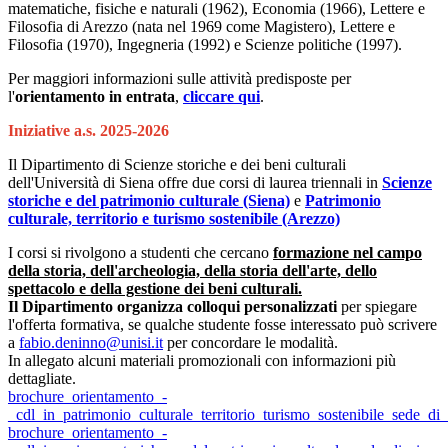
matematiche, fisiche e naturali (1962), Economia (1966), Lettere e
Filosofia di Arezzo (nata nel 1969 come Magistero), Lettere e
Filosofia (1970), Ingegneria (1992) e Scienze politiche (1997).
Per maggiori informazioni sulle attività predisposte per
l'
orientamento in entrata
,
cliccare qui
.
Iniziative a.s. 2025-2026
Il Dipartimento di Scienze storiche e dei beni culturali
dell'Università di Siena offre due corsi di laurea triennali in
Scienze
storiche e del patrimonio culturale (Siena)
e
Patrimonio
culturale, territorio e turismo sostenibile (Arezzo)
I corsi si rivolgono a studenti che cercano
formazione nel campo
della storia, dell'archeologia, della storia dell'arte, dello
spettacolo e della gestione dei beni culturali.
Il Dipartimento organizza colloqui personalizzati
per spiegare
l'offerta formativa, se qualche studente fosse interessato può scrivere
a
fabio.deninno@unisi.it
per concordare le modalità.
In allegato alcuni materiali promozionali con informazioni più
dettagliate.
brochure_orientamento_-
_cdl_in_patrimonio_culturale_territorio_turismo_sostenibile_sede_di
brochure_orientamento_-