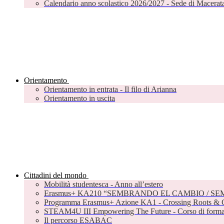
Calendario anno scolastico 2026/2027 - Sede di Macerat
Orientamento
Orientamento in entrata - Il filo di Arianna
Orientamento in uscita
Cittadini del mondo
Mobilità studentesca - Anno all’estero
Erasmus+ KA210 “SEMBRANDO EL CAMBIO / S
Programma Erasmus+ Azione KA1 - Crossing Roots & C
STEAM4U III Empowering The Future - Corso di formazi
Il percorso ESABAC