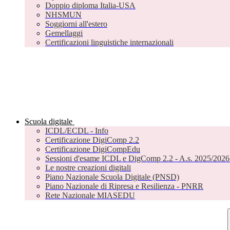
Doppio diploma Italia-USA
NHSMUN
Soggiorni all'estero
Gemellaggi
Certificazioni linguistiche internazionali
Scuola digitale
ICDL/ECDL - Info
Certificazione DigiComp 2.2
Certificazione DigiCompEdu
Sessioni d'esame ICDL e DigComp 2.2 - A.s. 2025/2026 
Le nostre creazioni digitali
Piano Nazionale Scuola Digitale (PNSD)
Piano Nazionale di Ripresa e Resilienza - PNRR
Rete Nazionale MIASEDU