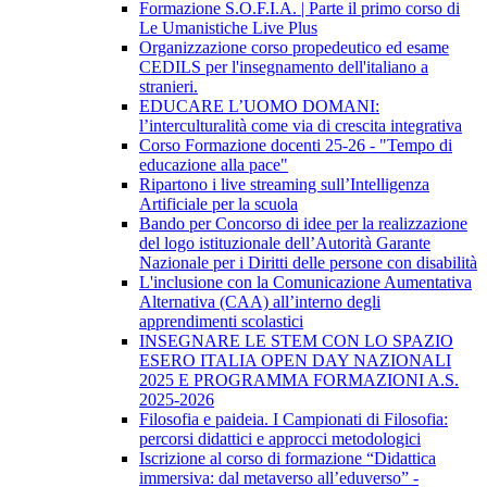
Formazione S.O.F.I.A. | Parte il primo corso di
Le Umanistiche Live Plus
Organizzazione corso propedeutico ed esame
CEDILS per l'insegnamento dell'italiano a
stranieri.
EDUCARE L’UOMO DOMANI:
l’interculturalità come via di crescita integrativa
Corso Formazione docenti 25-26 - "Tempo di
educazione alla pace"
Ripartono i live streaming sull’Intelligenza
Artificiale per la scuola
Bando per Concorso di idee per la realizzazione
del logo istituzionale dell’Autorità Garante
Nazionale per i Diritti delle persone con disabilità
L'inclusione con la Comunicazione Aumentativa
Alternativa (CAA) all’interno degli
apprendimenti scolastici
INSEGNARE LE STEM CON LO SPAZIO
ESERO ITALIA OPEN DAY NAZIONALI
2025 E PROGRAMMA FORMAZIONI A.S.
2025-2026
Filosofia e paideia. I Campionati di Filosofia:
percorsi didattici e approcci metodologici
Iscrizione al corso di formazione “Didattica
immersiva: dal metaverso all’eduverso” -