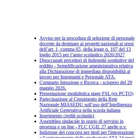
Avviso per la procedura di selezione di personale
docente da destinare ai progetti nazionali ai sensi
dell’art. 1, comma 65, della legge n. 107 del 13
luglio 2015 per l’anno scolastico 2026/2027
Disoccupati percettori di Indennità sostitutive del
reddito - Semplificazione amministrativa relativa
alla Dichiarazione di immediata disponibilità al
lavoro per Insegnanti e Personale ATA.
Comparto Istruzione e Ricerca - sciopero del 29
maggio 2026.
Presentazione modulistica stage FSL (ex PCTO)
Partecipazione al Censimento della Rete
Nazionale MIASEDU sull’uso dell’Intelligenza
Artificiale Generativa nella scuola italiana
Inserimento crediti scolastici
Assemblea sindacale in orario di servizio in
presenza e on line - FLC CGIL 27 aprile p.v.
Indizione dei concorsi per titoli per l'integrazione
e l'aggiornamento delle graduatorie ATA 24 mesi