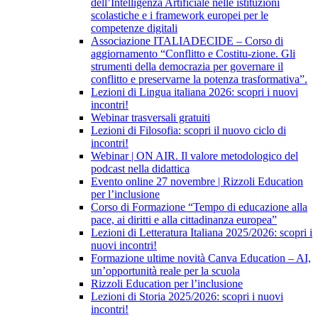
dell’Intelligenza Artificiale nelle istituzioni
scolastiche e i framework europei per le
competenze digitali
Associazione ITALIADECIDE – Corso di
aggiornamento “Conflitto e Costitu-zione. Gli
strumenti della democrazia per governare il
conflitto e preservarne la potenza trasformativa”.
Lezioni di Lingua italiana 2026: scopri i nuovi
incontri!
Webinar trasversali gratuiti
Lezioni di Filosofia: scopri il nuovo ciclo di
incontri!
Webinar | ON AIR. Il valore metodologico del
podcast nella didattica
Evento online 27 novembre | Rizzoli Education
per l’inclusione
Corso di Formazione “Tempo di educazione alla
pace, ai diritti e alla cittadinanza europea”
Lezioni di Letteratura Italiana 2025/2026: scopri i
nuovi incontri!
Formazione ultime novità Canva Education – AI,
un’opportunità reale per la scuola
Rizzoli Education per l’inclusione
Lezioni di Storia 2025/2026: scopri i nuovi
incontri!