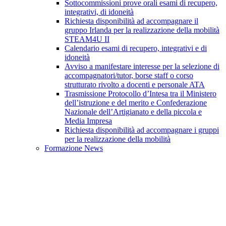
Sottocommissioni prove orali esami di recupero,
integrativi, di idoneità
Richiesta disponibilità ad accompagnare il
gruppo Irlanda per la realizzazione della mobilità
STEAM4U II
Calendario esami di recupero, integrativi e di
idoneità
Avviso a manifestare interesse per la selezione di
accompagnatori/tutor, borse staff o corso
strutturato rivolto a docenti e personale ATA
Trasmissione Protocollo d’Intesa tra il Ministero
dell’istruzione e del merito e Confederazione
Nazionale dell’Artigianato e della piccola e
Media Impresa
Richiesta disponibilità ad accompagnare i gruppi
per la realizzazione della mobilità
Formazione News