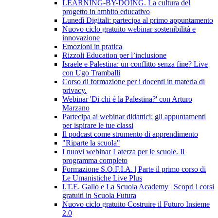
LEARNING-BY-DOING. La cultura del
progetto in ambito educativo
Lunedì Digitali: partecipa al primo appuntamento
Nuovo ciclo gratuito webinar sostenibilità e
innovazione
Emozioni in pratica
Rizzoli Education per l’inclusione
Israele e Palestina: un conflitto senza fine? Live
con Ugo Tramballi
Corso di formazione per i docenti in materia di
privacy.
Webinar 'Di chi è la Palestina?' con Arturo
Marzano
Partecipa ai webinar didattici: gli appuntamenti
per ispirare le tue classi
Il podcast come strumento di apprendimento
"Riparte la scuola"
I nuovi webinar Laterza per le scuole. Il
programma completo
Formazione S.O.F.I.A. | Parte il primo corso di
Le Umanistiche Live Plus
I.T.E. Gallo e La Scuola Academy | Scopri i corsi
gratuiti in Scuola Futura
Nuovo ciclo gratuito Costruire il Futuro Insieme
2.0