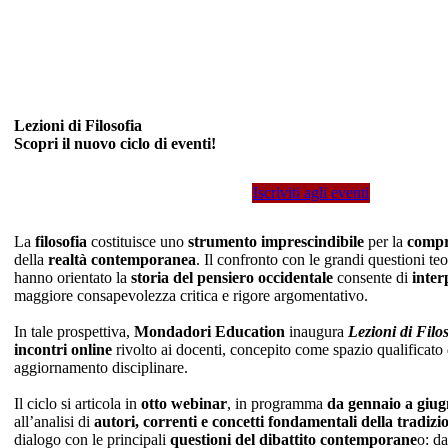
Lezioni di Filosofia
Scopri il nuovo ciclo di eventi!
Iscriviti agli eventi
La
filosofia
costituisce uno
strumento imprescindibile
per la
compre
della
realtà contemporanea
. Il confronto con le grandi questioni te
hanno orientato la
storia del pensiero occidentale
consente di
inter
maggiore consapevolezza critica e rigore argomentativo.
In tale prospettiva,
Mondadori Education
inaugura
Lezioni di Filo
incontri online
rivolto ai docenti, concepito come spazio qualificato d
aggiornamento disciplinare.
Il ciclo si articola in
otto webinar
, in programma
da gennaio a giu
all’analisi di
autori, correnti e concetti fondamentali della tradizio
dialogo con le principali
questioni del dibattito contemporane
o: da