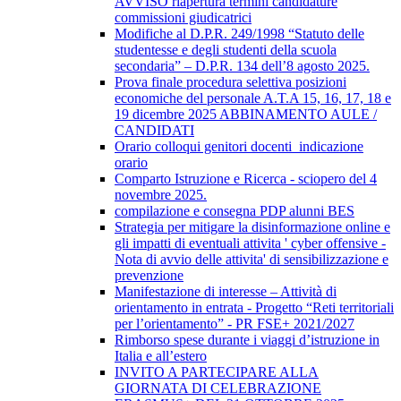
AVVISO riapertura termini candidature
commissioni giudicatrici
Modifiche al D.P.R. 249/1998 “Statuto delle
studentesse e degli studenti della scuola
secondaria” – D.P.R. 134 dell’8 agosto 2025.
Prova finale procedura selettiva posizioni
economiche del personale A.T.A 15, 16, 17, 18 e
19 dicembre 2025 ABBINAMENTO AULE /
CANDIDATI
Orario colloqui genitori docenti_indicazione
orario
Comparto Istruzione e Ricerca - sciopero del 4
novembre 2025.
compilazione e consegna PDP alunni BES
Strategia per mitigare la disinformazione online e
gli impatti di eventuali attivita ' cyber offensive -
Nota di avvio delle attivita' di sensibilizzazione e
prevenzione
Manifestazione di interesse – Attività di
orientamento in entrata - Progetto “Reti territoriali
per l’orientamento” - PR FSE+ 2021/2027
Rimborso spese durante i viaggi d’istruzione in
Italia e all’estero
INVITO A PARTECIPARE ALLA
GIORNATA DI CELEBRAZIONE