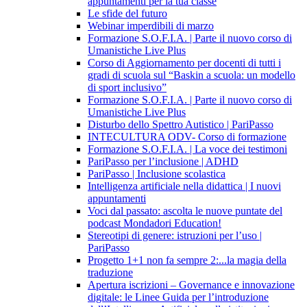
appuntamenti per la tua classe
Le sfide del futuro
Webinar imperdibili di marzo
Formazione S.O.F.I.A. | Parte il nuovo corso di
Umanistiche Live Plus
Corso di Aggiornamento per docenti di tutti i
gradi di scuola sul “Baskin a scuola: un modello
di sport inclusivo”
Formazione S.O.F.I.A. | Parte il nuovo corso di
Umanistiche Live Plus
Disturbo dello Spettro Autistico | PariPasso
INTECULTURA ODV- Corso di formazione
Formazione S.O.F.I.A. | La voce dei testimoni
PariPasso per l’inclusione | ADHD
PariPasso | Inclusione scolastica
Intelligenza artificiale nella didattica | I nuovi
appuntamenti
Voci dal passato: ascolta le nuove puntate del
podcast Mondadori Education!
Stereotipi di genere: istruzioni per l’uso |
PariPasso
Progetto 1+1 non fa sempre 2:...la magia della
traduzione
Apertura iscrizioni – Governance e innovazione
digitale: le Linee Guida per l’introduzione