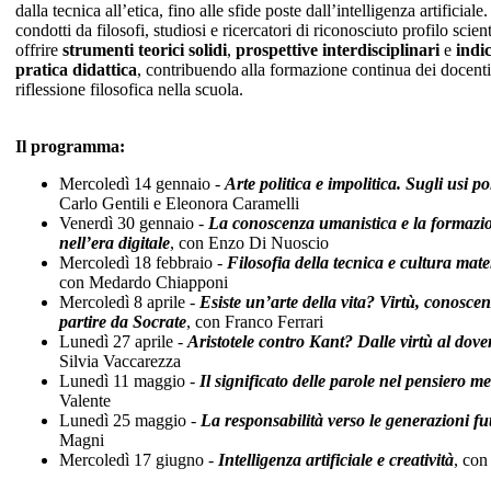
dalla tecnica all’etica, fino alle sfide poste dall’intelligenza artificial
condotti da filosofi, studiosi e ricercatori di riconosciuto profilo scien
offrire
strumenti teorici solidi
,
prospettive interdisciplinari
e
indic
pratica didattica
, contribuendo alla formazione continua dei docenti
riflessione filosofica nella scuola.
Il programma:
Mercoledì 14 gennaio -
Arte politica e impolitica. Sugli usi pol
Carlo Gentili e Eleonora Caramelli
Venerdì 30 gennaio -
La conoscenza umanistica e la formazio
nell’era digitale
, con Enzo Di Nuoscio
Mercoledì 18 febbraio -
Filosofia della tecnica e cultura ma
con Medardo Chiapponi
Mercoledì 8 aprile -
Esiste un’arte della vita? Virtù, conosc
partire da Socrate
, con Franco Ferrari
Lunedì 27 aprile -
Aristotele contro Kant? Dalle virtù al dove
Silvia Vaccarezza
Lunedì 11 maggio -
Il significato delle parole nel pensiero me
Valente
Lunedì 25 maggio -
La responsabilità verso le generazioni fu
Magni
Mercoledì 17 giugno -
Intelligenza artificiale e creatività
, co