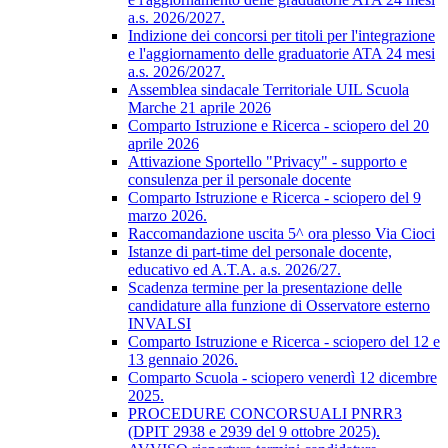
a.s. 2026/2027.
Indizione dei concorsi per titoli per l'integrazione
e l'aggiornamento delle graduatorie ATA 24 mesi
a.s. 2026/2027.
Assemblea sindacale Territoriale UIL Scuola
Marche 21 aprile 2026
Comparto Istruzione e Ricerca - sciopero del 20
aprile 2026
Attivazione Sportello "Privacy" - supporto e
consulenza per il personale docente
Comparto Istruzione e Ricerca - sciopero del 9
marzo 2026.
Raccomandazione uscita 5^ ora plesso Via Cioci
Istanze di part-time del personale docente,
educativo ed A.T.A. a.s. 2026/27.
Scadenza termine per la presentazione delle
candidature alla funzione di Osservatore esterno
INVALSI
Comparto Istruzione e Ricerca - sciopero del 12 e
13 gennaio 2026.
Comparto Scuola - sciopero venerdì 12 dicembre
2025.
PROCEDURE CONCORSUALI PNRR3
(DPIT 2938 e 2939 del 9 ottobre 2025).