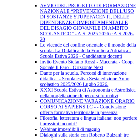
AVVIO DEL PROGETTO DI FORMAZIONE
NAZIONALE “PREVENZIONE DELL'USO
DI SOSTANZE STUPEFACENTI, DELLE
DIPENDENZE COMPORTAMENTALI E
DEL DISAGIO GIOVANILE IN AMBITO
SCOLASTICO” - A.S. 2025 2026 e A.S.2026-
20
Le vicende del confine orientale e il mondo della
scuola: La Didattica della Frontiera Adriatica -
Scuola Estiva 2026 - Candidatura docenti
Invito Evento Stefano Rossi - Macerata - Coop.
Sociale Il Faro - Orizzonte Next
Dante per la scuola. Percorsi di innovazione
didattica. - Scuola estiva Sesta edizione Anno
scolastico 2025/2026 Luglio 2026.
XXXI Scuola Estiva di Astronomia e Astrofisica
nella progettazione di percorsi formativi
COMUNICAZIONE VARAZIONE ORARIO
CORSO AI SAPIENS I.C - - Condivisione
offerta formativa territoriale in presenza
Filosofia, letteratura e lingua italiana: non perdere
i prossimi incontri!
Webinar imperdibili di maggio
Dialoghi sulla storia con Roberto Balzani: tre