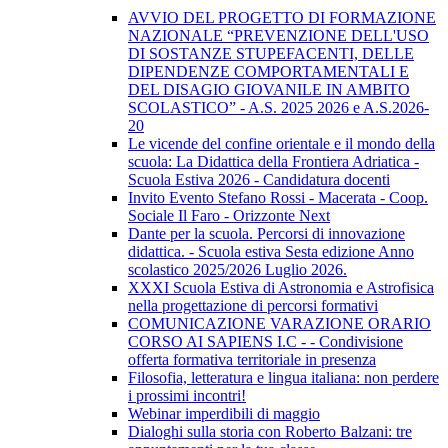
AVVIO DEL PROGETTO DI FORMAZIONE
NAZIONALE “PREVENZIONE DELL'USO
DI SOSTANZE STUPEFACENTI, DELLE
DIPENDENZE COMPORTAMENTALI E
DEL DISAGIO GIOVANILE IN AMBITO
SCOLASTICO” - A.S. 2025 2026 e A.S.2026-
20
Le vicende del confine orientale e il mondo della
scuola: La Didattica della Frontiera Adriatica -
Scuola Estiva 2026 - Candidatura docenti
Invito Evento Stefano Rossi - Macerata - Coop.
Sociale Il Faro - Orizzonte Next
Dante per la scuola. Percorsi di innovazione
didattica. - Scuola estiva Sesta edizione Anno
scolastico 2025/2026 Luglio 2026.
XXXI Scuola Estiva di Astronomia e Astrofisica
nella progettazione di percorsi formativi
COMUNICAZIONE VARAZIONE ORARIO
CORSO AI SAPIENS I.C - - Condivisione
offerta formativa territoriale in presenza
Filosofia, letteratura e lingua italiana: non perdere
i prossimi incontri!
Webinar imperdibili di maggio
Dialoghi sulla storia con Roberto Balzani: tre