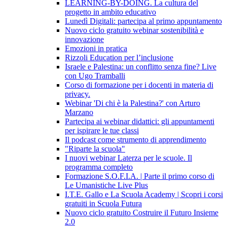
LEARNING-BY-DOING. La cultura del
progetto in ambito educativo
Lunedì Digitali: partecipa al primo appuntamento
Nuovo ciclo gratuito webinar sostenibilità e
innovazione
Emozioni in pratica
Rizzoli Education per l’inclusione
Israele e Palestina: un conflitto senza fine? Live
con Ugo Tramballi
Corso di formazione per i docenti in materia di
privacy.
Webinar 'Di chi è la Palestina?' con Arturo
Marzano
Partecipa ai webinar didattici: gli appuntamenti
per ispirare le tue classi
Il podcast come strumento di apprendimento
"Riparte la scuola"
I nuovi webinar Laterza per le scuole. Il
programma completo
Formazione S.O.F.I.A. | Parte il primo corso di
Le Umanistiche Live Plus
I.T.E. Gallo e La Scuola Academy | Scopri i corsi
gratuiti in Scuola Futura
Nuovo ciclo gratuito Costruire il Futuro Insieme
2.0