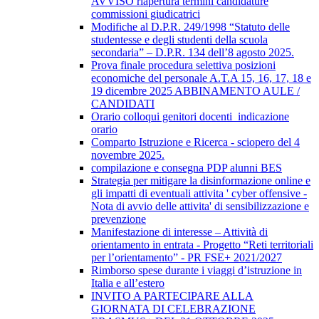
AVVISO riapertura termini candidature
commissioni giudicatrici
Modifiche al D.P.R. 249/1998 “Statuto delle
studentesse e degli studenti della scuola
secondaria” – D.P.R. 134 dell’8 agosto 2025.
Prova finale procedura selettiva posizioni
economiche del personale A.T.A 15, 16, 17, 18 e
19 dicembre 2025 ABBINAMENTO AULE /
CANDIDATI
Orario colloqui genitori docenti_indicazione
orario
Comparto Istruzione e Ricerca - sciopero del 4
novembre 2025.
compilazione e consegna PDP alunni BES
Strategia per mitigare la disinformazione online e
gli impatti di eventuali attivita ' cyber offensive -
Nota di avvio delle attivita' di sensibilizzazione e
prevenzione
Manifestazione di interesse – Attività di
orientamento in entrata - Progetto “Reti territoriali
per l’orientamento” - PR FSE+ 2021/2027
Rimborso spese durante i viaggi d’istruzione in
Italia e all’estero
INVITO A PARTECIPARE ALLA
GIORNATA DI CELEBRAZIONE