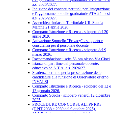
a.s. 2026/2027.
Indizione dei concorsi per titoli per l'integrazione
e l'aggiornamento delle graduatorie ATA 24 mesi
a.s. 2026/2027.
Assemblea sindacale Territoriale UIL Scuola
Marche 21 aprile 2026
Comparto Istruzione e Ricerca - sciopero del 20
aprile 2026
Attivazione Sportello "Privacy" - supporto e
consulenza per il personale docente
Comparto Istruzione e Ricerca - sciopero del 9
marzo 2026.
Raccomandazione uscita 5^ ora plesso Via Cioci
Istanze di part-time del personale docente,
educativo ed A.T.A. a.s. 2026/27.
Scadenza termine per la presentazione delle
candidature alla funzione di Osservatore esterno
INVALSI
Comparto Istruzione e Ricerca - sciopero del 12 e
13 gennaio 2026.
Comparto Scuola - sciopero venerdì 12 dicembre
2025.
PROCEDURE CONCORSUALI PNRR3
(DPIT 2938 e 2939 del 9 ottobre 2025).