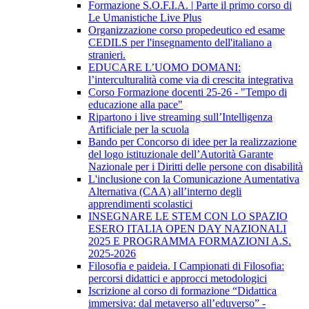
Formazione S.O.F.I.A. | Parte il primo corso di
Le Umanistiche Live Plus
Organizzazione corso propedeutico ed esame
CEDILS per l'insegnamento dell'italiano a
stranieri.
EDUCARE L’UOMO DOMANI:
l’interculturalità come via di crescita integrativa
Corso Formazione docenti 25-26 - "Tempo di
educazione alla pace"
Ripartono i live streaming sull’Intelligenza
Artificiale per la scuola
Bando per Concorso di idee per la realizzazione
del logo istituzionale dell’Autorità Garante
Nazionale per i Diritti delle persone con disabilità
L'inclusione con la Comunicazione Aumentativa
Alternativa (CAA) all’interno degli
apprendimenti scolastici
INSEGNARE LE STEM CON LO SPAZIO
ESERO ITALIA OPEN DAY NAZIONALI
2025 E PROGRAMMA FORMAZIONI A.S.
2025-2026
Filosofia e paideia. I Campionati di Filosofia:
percorsi didattici e approcci metodologici
Iscrizione al corso di formazione “Didattica
immersiva: dal metaverso all’eduverso” -