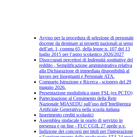
Avviso per la procedura di selezione di personale
docente da destinare ai progetti nazionali ai sensi
dell’art. 1, comma 65, della legge n. 107 del 13
luglio 2015 per l’anno scolastico 2026/2027
Disoccupati percettori di Indennità sostitutive del
reddito - Semplificazione amministrativa relativa
alla Dichiarazione di immediata disponibilità al
lavoro per Insegnanti e Personale ATA.
Comparto Istruzione e Ricerca - sciopero del 29
maggio 2026.
Presentazione modulistica stage FSL (ex PCTO)
Partecipazione al Censimento della Rete
Nazionale MIASEDU sull’uso dell’Intelligenza
Artificiale Generativa nella scuola italiana
Inserimento crediti scolastici
Assemblea sindacale in orario di servizio in
presenza e on line - FLC CGIL 27 aprile p.v.
Indizione dei concorsi per titoli per l'integrazione
e l'aggiornamento delle graduatorie ATA 24 mesi