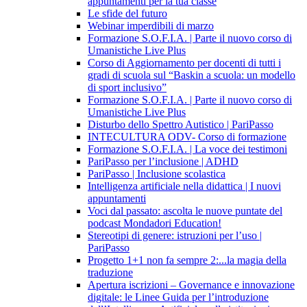
appuntamenti per la tua classe
Le sfide del futuro
Webinar imperdibili di marzo
Formazione S.O.F.I.A. | Parte il nuovo corso di
Umanistiche Live Plus
Corso di Aggiornamento per docenti di tutti i
gradi di scuola sul “Baskin a scuola: un modello
di sport inclusivo”
Formazione S.O.F.I.A. | Parte il nuovo corso di
Umanistiche Live Plus
Disturbo dello Spettro Autistico | PariPasso
INTECULTURA ODV- Corso di formazione
Formazione S.O.F.I.A. | La voce dei testimoni
PariPasso per l’inclusione | ADHD
PariPasso | Inclusione scolastica
Intelligenza artificiale nella didattica | I nuovi
appuntamenti
Voci dal passato: ascolta le nuove puntate del
podcast Mondadori Education!
Stereotipi di genere: istruzioni per l’uso |
PariPasso
Progetto 1+1 non fa sempre 2:...la magia della
traduzione
Apertura iscrizioni – Governance e innovazione
digitale: le Linee Guida per l’introduzione