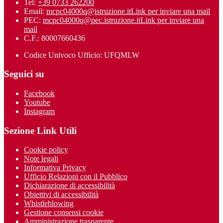
Tel:
+39 0733 262200
Email:
mcpc04000q@istruzione.it
Link per inviare una mail
PEC:
mcpc04000q@pec.istruzione.it
Link per inviare una
mail
C.F.: 80007660436
Codice Univoco Ufficio: UFQMLW
Seguici su
Facebook
Youtube
Instagram
Sezione Link Utili
Cookie policy
Note legali
Informativa Privacy
Ufficio Relazioni con il Pubblico
Dichiarazione di accessibilità
Obiettivi di accessibilità
Whistleblowing
Gestione consensi cookie
Amministrazione trasparente