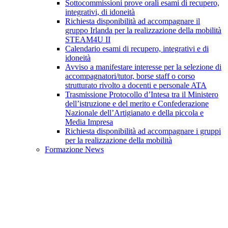
Sottocommissioni prove orali esami di recupero,
integrativi, di idoneità
Richiesta disponibilità ad accompagnare il
gruppo Irlanda per la realizzazione della mobilità
STEAM4U II
Calendario esami di recupero, integrativi e di
idoneità
Avviso a manifestare interesse per la selezione di
accompagnatori/tutor, borse staff o corso
strutturato rivolto a docenti e personale ATA
Trasmissione Protocollo d’Intesa tra il Ministero
dell’istruzione e del merito e Confederazione
Nazionale dell’Artigianato e della piccola e
Media Impresa
Richiesta disponibilità ad accompagnare i gruppi
per la realizzazione della mobilità
Formazione News