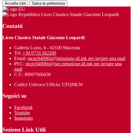
Accetta tutti
Salva le preferenze
Liceo Classico Statale Giacomo Leopardi
Contatti
Liceo Classico Statale Giacomo Leopardi
Galleria Luzio, 6 - 62100 Macerata
Tel:
+39 0733 262200
Email:
mcpc04000q@istruzione.it
Link per inviare una mail
PEC:
mcpc04000q@pec.istruzione.it
Link per inviare una
mail
C.F.: 80007660436
Codice Univoco Ufficio: UFQMLW
Seguici su
Facebook
Youtube
Instagram
Sezione Link Utili