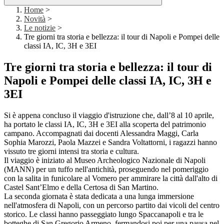
Home
>
Novità
>
Le notizie
>
Tre giorni tra storia e bellezza: il tour di Napoli e Pompei delle
classi IA, IC, 3H e 3EI
Tre giorni tra storia e bellezza: il tour di
Napoli e Pompei delle classi IA, IC, 3H e
3EI
Si è appena concluso il viaggio d'istruzione che, dall’8 al 10 aprile,
ha portato le classi IA, IC, 3H e 3EI alla scoperta del patrimonio
campano. Accompagnati dai docenti Alessandra Maggi, Carla
Sophia Marozzi, Paola Mazzei e Sandra Voltattorni, i ragazzi hanno
vissuto tre giorni intensi tra storia e cultura.
Il viaggio è iniziato al Museo Archeologico Nazionale di Napoli
(MANN) per un tuffo nell'antichità, proseguendo nel pomeriggio
con la salita in funicolare al Vomero per ammirare la città dall'alto di
Castel Sant’Elmo e della Certosa di San Martino.
La seconda giornata è stata dedicata a una lunga immersione
nell'atmosfera di Napoli, con un percorso partito dai vicoli del centro
storico. Le classi hanno passeggiato lungo Spaccanapoli e tra le
botteghe di San Gregorio Armeno, fermandosi poi per una pausa nel