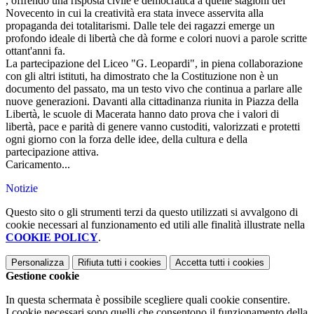
, offrendo una risposta civile e democratica a quelle stagioni del
Novecento in cui la creatività era stata invece asservita alla
propaganda dei totalitarismi. Dalle tele dei ragazzi emerge un
profondo ideale di libertà che dà forme e colori nuovi a parole scritte
ottant'anni fa.
La partecipazione del Liceo "G. Leopardi", in piena collaborazione
con gli altri istituti, ha dimostrato che la Costituzione non è un
documento del passato, ma un testo vivo che continua a parlare alle
nuove generazioni. Davanti alla cittadinanza riunita in Piazza della
Libertà, le scuole di Macerata hanno dato prova che i valori di
libertà, pace e parità di genere vanno custoditi, valorizzati e protetti
ogni giorno con la forza delle idee, della cultura e della
partecipazione attiva.
Caricamento...
Notizie
Questo sito o gli strumenti terzi da questo utilizzati si avvalgono di
cookie necessari al funzionamento ed utili alle finalità illustrate nella
COOKIE POLICY
.
Personalizza
Rifiuta tutti
i cookies
Accetta tutti
i cookies
Gestione cookie
In questa schermata è possibile scegliere quali cookie consentire.
I cookie necessari sono quelli che consentono il funzionamento della