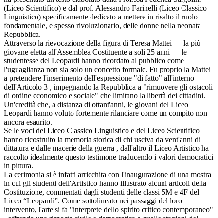
(Liceo Scientifico) e dal prof. Alessandro Farinelli (Liceo Classico
Linguistico) specificamente dedicato a mettere in risalto il ruolo
fondamentale, e spesso rivoluzionario, delle donne nella neonata
Repubblica.
Attraverso la rievocazione della figura di Teresa Mattei — la più
giovane eletta all'Assemblea Costituente a soli 25 anni — le
studentesse del Leopardi hanno ricordato al pubblico come
l'uguaglianza non sia solo un concetto formale. Fu proprio la Mattei
a pretendere l'inserimento dell'espressione "di fatto" all'interno
dell'Articolo 3 , impegnando la Repubblica a "rimuovere gli ostacoli
di ordine economico e sociale" che limitano la libertà dei cittadini.
Un'eredità che, a distanza di ottant'anni, le giovani del Liceo
Leopardi hanno voluto fortemente rilanciare come un compito non
ancora esaurito.
Se le voci del Liceo Classico Linguistico e del Liceo Scientifico
hanno ricostruito la memoria storica di chi usciva da vent'anni di
dittatura e dalle macerie della guerra , dall'altro il Liceo Artistico ha
raccolto idealmente questo testimone traducendo i valori democratici
in pittura.
La cerimonia si è infatti arricchita con l'inaugurazione di una mostra
in cui gli studenti dell'Artistico hanno illustrato alcuni articoli della
Costituzione, commentati dagli studenti delle classi 5M e 4F del
Liceo “Leopardi”. Come sottolineato nei passaggi del loro
intervento, l'arte si fa "interprete dello spirito critico contemporaneo"