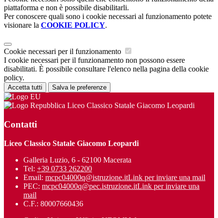
piattaforma e non è possibile disabilitarli.
Per conoscere quali sono i cookie necessari al funzionamento potete
visionare la
COOKIE POLICY
.
Cookie necessari per il funzionamento
I cookie necessari per il funzionamento non possono essere
disabilitati. È possibile consultare l'elenco nella pagina della cookie
policy.
Accetta tutti
Salva le preferenze
Liceo Classico Statale Giacomo Leopardi
Contatti
Liceo Classico Statale Giacomo Leopardi
Galleria Luzio, 6 - 62100 Macerata
Tel:
+39 0733 262200
Email:
mcpc04000q@istruzione.it
Link per inviare una mail
PEC:
mcpc04000q@pec.istruzione.it
Link per inviare una
mail
C.F.: 80007660436