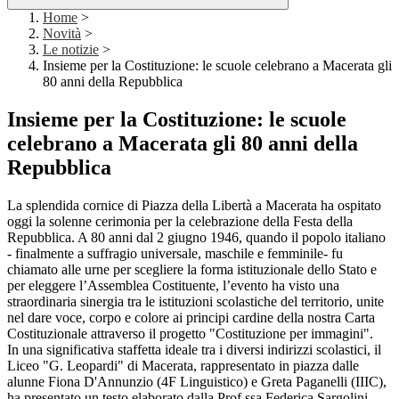
Home
>
Novità
>
Le notizie
>
Insieme per la Costituzione: le scuole celebrano a Macerata gli
80 anni della Repubblica
Insieme per la Costituzione: le scuole
celebrano a Macerata gli 80 anni della
Repubblica
La splendida cornice di Piazza della Libertà a Macerata ha ospitato
oggi la solenne cerimonia per la celebrazione della Festa della
Repubblica. A 80 anni dal 2 giugno 1946, quando il popolo italiano
- finalmente a suffragio universale, maschile e femminile- fu
chiamato alle urne per scegliere la forma istituzionale dello Stato e
per eleggere l’Assemblea Costituente, l’evento ha visto una
straordinaria sinergia tra le istituzioni scolastiche del territorio, unite
nel dare voce, corpo e colore ai principi cardine della nostra Carta
Costituzionale attraverso il progetto "Costituzione per immagini".
In una significativa staffetta ideale tra i diversi indirizzi scolastici, il
Liceo "G. Leopardi" di Macerata, rappresentato in piazza dalle
alunne Fiona D'Annunzio (4F Linguistico) e Greta Paganelli (IIIC),
ha presentato un testo elaborato dalla Prof.ssa Federica Sargolini